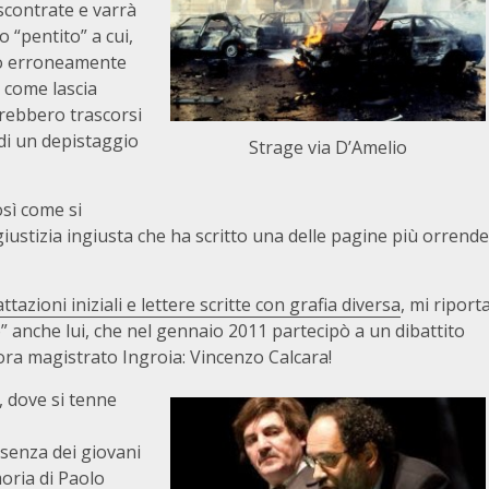
iscontrate e varrà
 “pentito” a cui,
nno erroneamente
 come lascia
arebbero trascorsi
 di un depistaggio
Strage via D’Amelio
sì come si
 giustizia ingiusta che ha scritto una delle pagine più orrende
attazioni iniziali e lettere scritte con grafia diversa
, mi riport
” anche lui, che nel gennaio 2011 partecipò a un dibattito
lora magistrato Ingroia: Vincenzo Calcara!
, dove si tenne
ssenza dei giovani
oria di Paolo