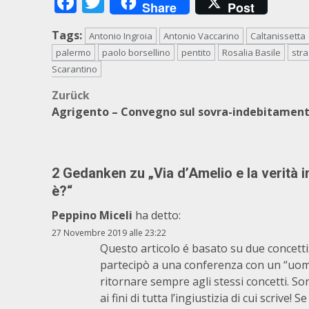
Facebook
Twitter
Share
Post
Tags:
Antonio Ingroia
Antonio Vaccarino
Caltanissetta
palermo
paolo borsellino
pentito
Rosalia Basile
str
Scarantino
Beitragsnavigation
Zurück
Agrigento – Convegno sul sovra-indebitamen
2 Gedanken zu „
Via d’Amelio e la verità 
è?
“
Peppino Miceli
ha detto:
27 Novembre 2019 alle 23:22
Questo articolo é basato su due concetti:
partecipò a una conferenza con un “uomo
ritornare sempre agli stessi concetti. So
ai fini di tutta l’ingiustizia di cui scrive!