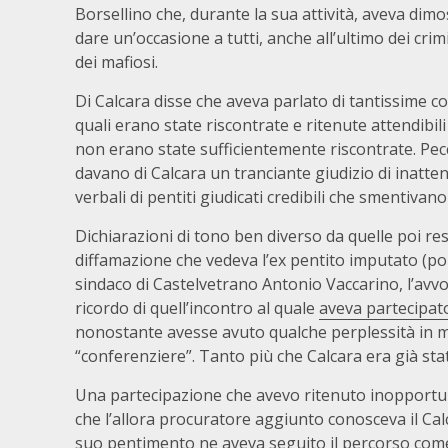
Borsellino che, durante la sua attività, aveva dimo
dare un’occasione a tutti, anche all’ultimo dei crimi
dei mafiosi.
Di Calcara disse che aveva parlato di tantissime co
quali erano state riscontrate e ritenute attendibil
non erano state sufficientemente riscontrate. Pec
davano di Calcara un tranciante giudizio di inatten
verbali di pentiti giudicati credibili che smentiva
Dichiarazioni di tono ben diverso da quelle poi re
diffamazione che vedeva l’ex pentito imputato (poi
sindaco di Castelvetrano Antonio Vaccarino, l’avv
ricordo di quell’incontro al quale
aveva partecipato
nonostante avesse avuto qualche perplessità in mer
“conferenziere”. Tanto più che Calcara era già sta
Una partecipazione che avevo ritenuto inopportun
che l’allora procuratore aggiunto conosceva il Calca
suo pentimento ne aveva seguito il percorso come 