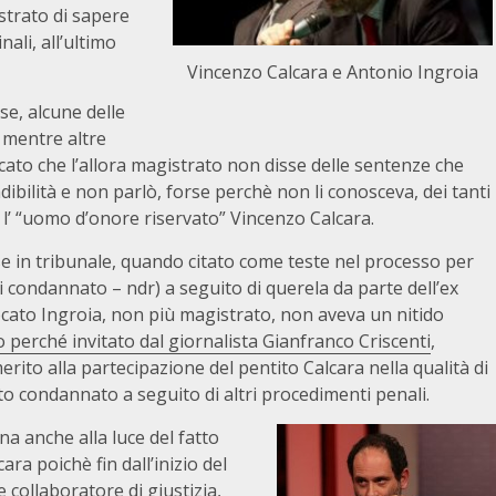
strato di sapere
nali, all’ultimo
Vincenzo Calcara e Antonio Ingroia
se, alcune delle
i mentre altre
cato che l’allora magistrato non disse delle sentenze che
dibilità e non parlò, forse perchè non li conosceva, dei tanti
no l’ “uomo d’onore riservato” Vincenzo Calcara.
se in tribunale, quando citato come teste nel processo per
 condannato – ndr) a seguito di querela da parte dell’ex
ocato Ingroia, non più magistrato, non aveva un nitido
 perché invitato dal giornalista Gianfranco Criscenti
,
ito alla partecipazione del pentito Calcara nella qualità di
to condannato a seguito di altri procedimenti penali.
a anche alla luce del fatto
ra poichè fin dall’inizio del
collaboratore di giustizia,