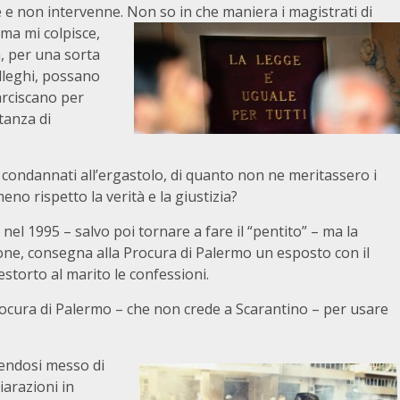
e e non intervenne.
Non so in che maniera i magistrati di
ma mi colpisce,
a, per una sorta
colleghi, possano
arciscano per
stanza di
 condannati all’ergastolo, di quanto non ne meritassero i
eno rispetto la verità e la giustizia?
 nel 1995 – salvo poi tornare a fare il “pentito” – ma la
ione, consegna alla Procura di Palermo un esposto con il
estorto al marito le confessioni.
Procura di Palermo – che non crede a Scarantino – per usare
sendosi messo di
iarazioni in