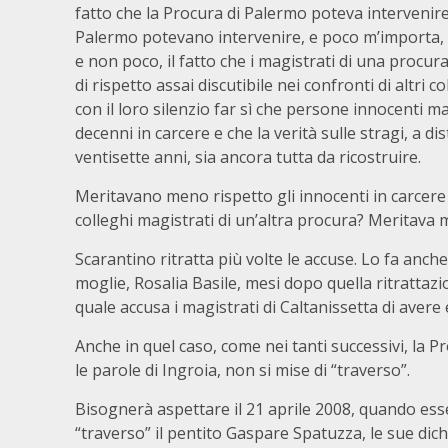
fatto che la Procura di Palermo poteva intervenir
Palermo potevano intervenire, e poco m’importa, 
e non poco, il fatto che i magistrati di una procur
di rispetto assai discutibile nei confronti di altri 
con il loro silenzio far sì che persone innocenti m
decenni in carcere e che la verità sulle stragi, a di
ventisette anni, sia ancora tutta da ricostruire.
Meritavano meno rispetto gli innocenti in carcere
colleghi magistrati di un’altra procura? Meritava m
Scarantino ritratta più volte le accuse. Lo fa anche
moglie, Rosalia Basile, mesi dopo quella ritrattaz
quale accusa i magistrati di Caltanissetta di avere 
Anche in quel caso, come nei tanti successivi, la 
le parole di Ingroia, non si mise di “traverso”.
Bisognerà aspettare il 21 aprile 2008, quando es
“traverso” il pentito Gaspare Spatuzza, le sue dich