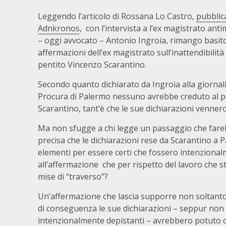
Leggendo l’articolo di Rossana Lo Castro,
pubblic
Adnkronos
, con l’intervista a l’ex magistrato ant
– oggi avvocato – Antonio Ingroia, rimango basito
affermazioni dell’ex magistrato sull’inattendibilità 
pentito Vincenzo Scarantino.
Secondo quanto dichiarato da Ingroia alla giornalis
Procura di Palermo nessuno avrebbe creduto al p
Scarantino, tant’è che le sue dichiarazioni venner
Ma non sfugge a chi legge un passaggio che fare
precisa che le dichiarazioni rese da Scarantino a
elementi per essere certi che fossero intenzionalm
all’affermazione che per rispetto del lavoro che s
mise di “traverso”?
Un’affermazione che lascia supporre non soltanto
di conseguenza le sue dichiarazioni – seppur non 
intenzionalmente depistanti – avrebbero potuto co