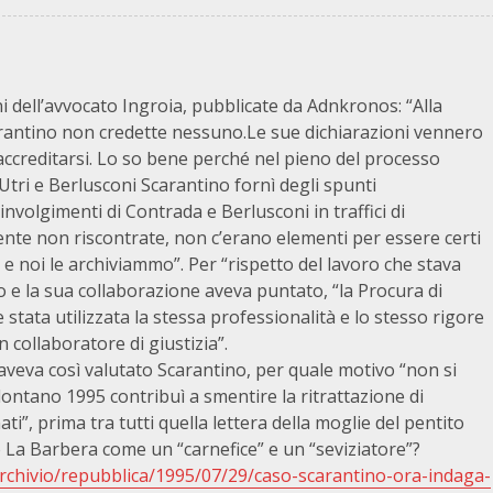
ni dell’avvocato Ingroia, pubblicate da Adnkronos: “Alla
rantino non credette nessuno.Le sue dichiarazioni vennero
ccreditarsi. Lo so bene perché nel pieno del processo
’Utri e Berlusconi Scarantino fornì degli spunti
nvolgimenti di Contrada e Berlusconi in traffici di
ente non riscontrate, non c’erano elementi per essere certi
e noi le archiviammo”. Per “rispetto del lavoro che stava
o e la sua collaborazione aveva puntato, “la Procura di
stata utilizzata la stessa professionalità e lo stesso rigore
collaboratore di giustizia”.
aveva così valutato Scarantino, per quale motivo “non si
lontano 1995 contribuì a smentire la ritrattazione di
i”, prima tra tutti quella lettera della moglie del pentito
o La Barbera come un “carnefice” e un “seviziatore”?
/archivio/repubblica/1995/07/29/caso-scarantino-ora-indaga-