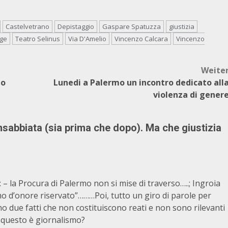
Castelvetrano
Depistaggio
Gaspare Spatuzza
giustizia
age
Teatro Selinus
Via D'Amelio
Vincenzo Calcara
Vincenzo
Weite
to
Lunedi a Palermo un incontro dedicato all
violenza di gener
insabbiata (sia prima che dopo). Ma che giustizia
 – la Procura di Palermo non si mise di traverso…..; Ingroia
 d’onore riservato”………Poi, tutto un giro di parole per
no due fatti che non costituiscono reati e non sono rilevanti
 Se questo è giornalismo?