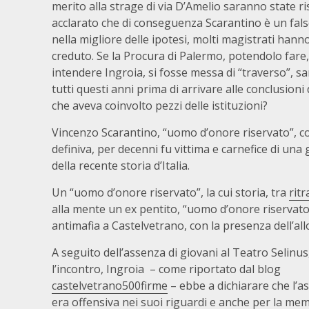
merito alla strage di via D’Amelio saranno state r
acclarato che di conseguenza Scarantino è un falso
nella migliore delle ipotesi, molti magistrati ha
creduto. Se la Procura di Palermo, potendolo fare,
intendere Ingroia, si fosse messa di “traverso”, s
tutti questi anni prima di arrivare alle conclusioni
che aveva coinvolto pezzi delle istituzioni?
Vincenzo Scarantino, “uomo d’onore riservato”, co
definiva, per decenni fu vittima e carnefice di una
della recente storia d’Italia.
Un “uomo d’onore riservato”, la cui storia, tra
ritr
alla mente un ex pentito, “uomo d’onore riservato
antimafia a Castelvetrano, con la presenza dell’al
A seguito dell’assenza di giovani al Teatro Selinus
l’incontro, Ingroia – come riportato dal blog
castelvetrano500firme
– ebbe a dichiarare che l’a
era offensiva nei suoi riguardi e anche per la mem