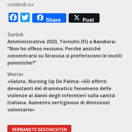
condividi su:
Facebook
Twitter
Share
Post
Beitragsnavigation
Zurück
Amministrative 2023, Ternullo (FI) a Bandiera:
“Non ho offeso nessuno. Perché anziché
concentrarsi su Siracusa si preferiscono le inutili
polemiche?”
Weiter
«Salute, Nursing Up De Palma: «Gli effetti
devastanti del drammatico fenomeno delle
violenze ai danni degli infermieri sulla sanità
italiana. Aumento vertiginoso di dimissioni
volontarie
»
VERWANDTE GESCHICHTEN