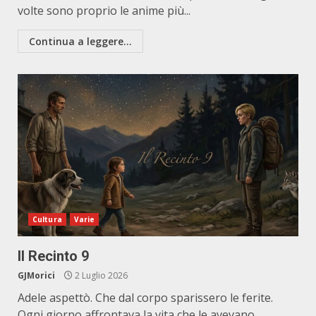
volte sono proprio le anime più...
Continua a leggere...
Cultura
Varie
Il Recinto 9
GJMorici
2 Luglio 2026
Adele aspettò. Che dal corpo sparissero le ferite.
Ogni giorno affrontava la vita che le avevano