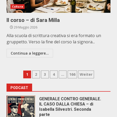
Cultura
Il corso – di Sara Milla
29 Maggio 2026
Alla scuola di scrittura creativa si era formato un
gruppetto. Verso la fine del corso la signora...
Continua a leggere...
Paginazione
1
2
3
4
…
166
Weiter
degli
PODCAST
articoli
GENERALE CONTRO GENERALE.
IL CASO DALLA CHIESA – di
Isabella Silvestri. Seconda
parte