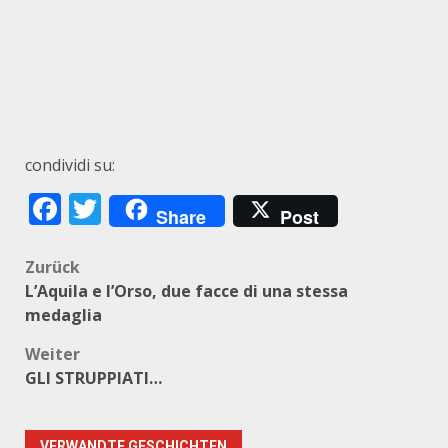
condividi su:
Facebook
Twitter
Share
Post
Beitragsnavigation
Zurück
L’Aquila e l’Orso, due facce di una stessa
medaglia
Weiter
GLI STRUPPIATI…
VERWANDTE GESCHICHTEN