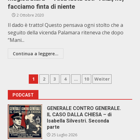
facciamo finta di niente
2 Ottobre 2020
Il dado è tratto! Questo pensava ogni stolto che a
seguito della vicenda Palamara riteneva che dopo
“Mani...
Continua a leggere...
Paginazione
1
2
3
4
…
10
Weiter
degli
PODCAST
articoli
GENERALE CONTRO GENERALE.
IL CASO DALLA CHIESA – di
Isabella Silvestri. Seconda
parte
25 Luglio 2026