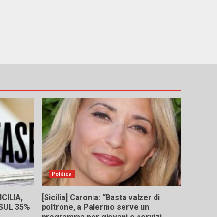
Politica
CILIA,
[Sicilia] Caronia: “Basta valzer di
 SUL 35%
poltrone, a Palermo serve un
programma per giovani e servizi