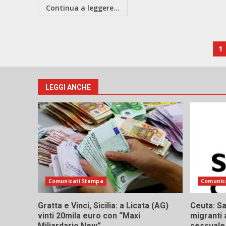
Continua a leggere...
P
1
de
ar
LEGGI ANCHE
Comunicati Stampa
Comunic
Gratta e Vinci, Sicilia: a Licata (AG)
Ceuta: Sa
vinti 20mila euro con “Maxi
migranti 
Miliardario New”
sessuale,