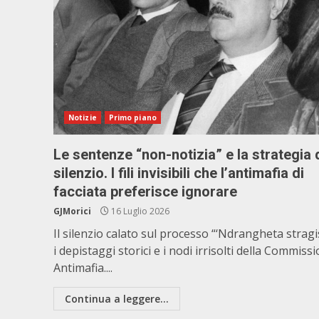
Notizie
Primo piano
Le sentenze “non-notizia” e la strategia 
silenzio. I fili invisibili che l’antimafia di
facciata preferisce ignorare
GJMorici
16 Luglio 2026
Il silenzio calato sul processo “‘Ndrangheta stragi
i depistaggi storici e i nodi irrisolti della Commiss
Antimafia....
Continua a leggere...