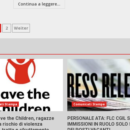
Continua a leggere...
aginazione
2
Weiter
gli
ticoli
ati Stampa
Comunicati Stampa
ve the Children, ragazze
PERSONALE ATA: FLC CGIL SI
a rischio di violenza
IMMISSIONI IN RUOLO SOLO
 tratta e sfruttamento,
DEI POSTI VACANTI