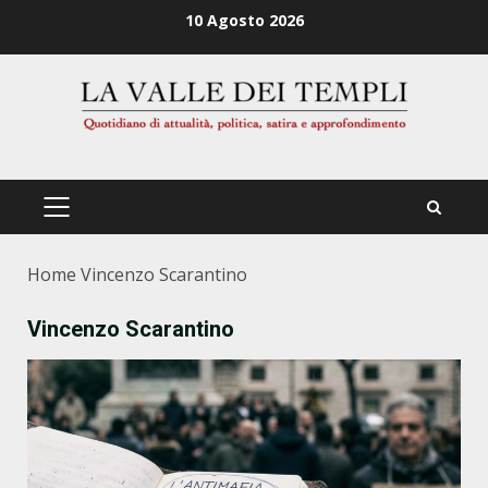
Zum
10 Agosto 2026
Inhalt
springen
PRIMÄRES
MENÜ
Home
Vincenzo Scarantino
Vincenzo Scarantino