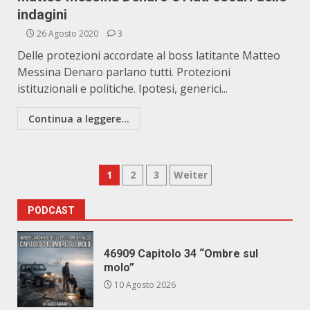
indagini
26 Agosto 2020
3
Delle protezioni accordate al boss latitante Matteo
Messina Denaro parlano tutti. Protezioni
istituzionali e politiche. Ipotesi, generici...
Continua a leggere...
Paginazione
1
2
3
Weiter
degli
PODCAST
articoli
46909 Capitolo 34 “Ombre sul
molo”
10 Agosto 2026