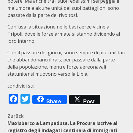
potere. Ma anche tra i suoi fedelissimi serpeggia il
malumore e alcune unità dei suoi battaglioni sono
passate dalla parte dei rivoltosi.
Confusa la situazione nelle basi aeree vicine a
Tripoli, dove le forze armate si stanno dividendo al
loro interno.
Con il passare dei giorni, sono sempre di più i militari
che abbandonano il rais, per passare dalla parte
della popolazione, mentre forze aereonavali
statunitensi muovono verso la Libia.
condividi su:
Facebook
Twitter
Share
Post
Beitragsnavigation
Zurück
Maxisbarco a Lampedusa. La Procura iscrive al
registro degli indagati centinaia di immigrati