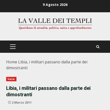
Zum
9 Agosto 2026
Inhalt
springen
PRIMÄRES
MENÜ
Home
Libia, i militari passano dalla parte dei
dimostranti
Varie
Libia, i militari passano dalla parte dei
dimostranti
2 Marzo 2011