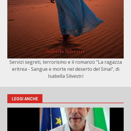
Servizi segreti, terrorismo e il romanzo "La ragazza
eritrea - Sangue e morte nel deserto del Sinai", di
Isabella Silvestri
LEGGI ANCHE