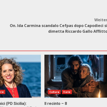
Weite
On. Ida Carmina scandalo Cefpas dopo Capodieci s
dimetta Riccardo Gallo Afflitt
rie
Cultura
Varie
ici (PD Sicilia):
Il recinto – 8