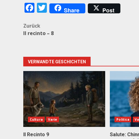
Facebook
Twitter
Share
Post
Beitragsnavigation
Zurück
Il recinto – 8
VERWANDTE GESCHICHTEN
Cultura
Varie
Politica
Va
Il Recinto 9
Salute: Chinn