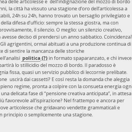
ea delle articolesse e dell’indignazione del mozzo di bordo
i, la città ha vissuto una stagione d’oro dell’articolessa a
cabili, 24h su 24h, hanno trovato un bersaglio privilegiato e
lla difesa d’ufficio: sempre la stessa giostra, ma con
rovvisamente, il silenzio. O meglio: un silenzio creativo,
ssa avesse deciso di prendersi un anno sabbatico. Coincidenza
? Gli agrigentini, ormai abituati a una produzione continua di
ce di sentire la mancanza delle storiche
ll’analisi
politica
(?)
in formato spaparanzato, e chi invece
artirà lo stillicidio del mozzo di bordo. Il paradosso è
nia fissa, quasi un servizio pubblico di leccornie prelibate.
ione uscirà dai cassetti? E così resta la domanda che aleggia
rà a pieno regime, pronta a colpire con la consueta energia ogn
na delicata fase di “pensione creativa anticipata”, in attesa
 favorevole all’ispirazione? Nel frattempo e ancora per
uove articolesse che gridavano vendette grammaticali e
a un principio o semplicemente una stagione.