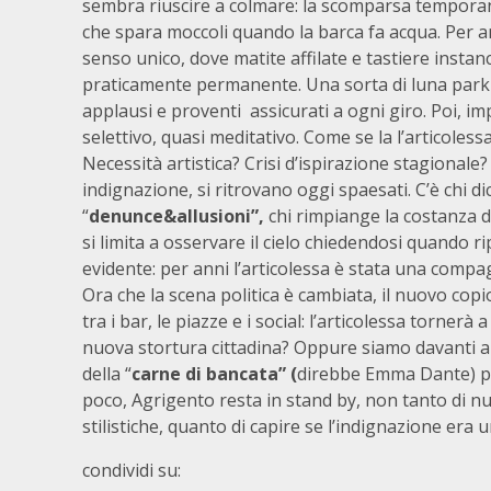
sembra riuscire a colmare: la scomparsa temporan
che spara moccoli quando la barca fa acqua. Per ann
senso unico, dove matite affilate e tastiere instan
praticamente permanente. Una sorta di luna park de
applausi e proventi assicurati a ogni giro. Poi, imp
selettivo, quasi meditativo. Come se la l’articole
Necessità artistica? Crisi d’ispirazione stagionale
indignazione, si ritrovano oggi spaesati. C’è chi di
“
denunce&allusioni”,
chi rimpiange la costanza de
si limita a osservare il cielo chiedendosi quando rip
evidente: per anni l’articolessa è stata una compag
Ora che la scena politica è cambiata, il nuovo cop
tra i bar, le piazze e i social: l’articolessa torne
nuova stortura cittadina? Oppure siamo davanti a u
della “
carne di bancata” (
direbbe Emma Dante) più
poco, Agrigento resta in stand by, non tanto di n
stilistiche, quanto di capire se l’indignazione er
condividi su: