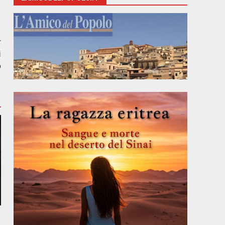
r
i
o