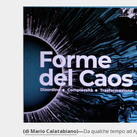
(
di Mario Calatabiano
)—
Da qualche tempo ad Ag