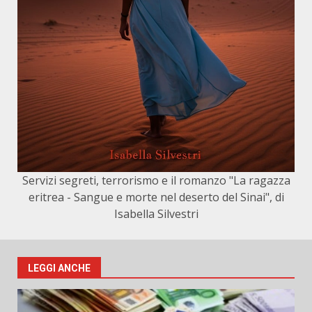
Servizi segreti, terrorismo e il romanzo "La ragazza
eritrea - Sangue e morte nel deserto del Sinai", di
Isabella Silvestri
LEGGI ANCHE