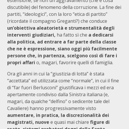
estensione, se non un aggravamento (che è cosa
discutibile) del fenomeno della corruzione. La fine dei
partiti, “ideologici”, con la loro “etica di partito”
(ricordate il compagno Greganti?) che conduce
un’obiettiva aleatorietà e strumentalità degli
interventi giudiziari,
ha fatto sì che
a dedicarsi
alla politica, ad entrare a far parte della classe
che ne è espressione, siano oggi più facilmente
persone che, in partenza, scelgono così di fare i
propri affari
o, magari, favorire quelli di famiglia.
Ora gli anni in cui la “giustizia di lotta” è stata
“accettata” ed utilizzata come “normale”, in cui il fine
di “far fuori Berlusconi” giustificava i mezzi ed era
apertamente condiviso dalla Sinistra italiana (e,
magari, da qualche “delfino” o sedicente tale del
Cavaliere) hanno progressivamente visto
aumentare, in pratica, la discrezionalità dei
magistrati, nuove
e quasi mai chiare
figure di