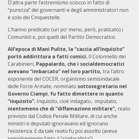
D’altra parte l’estremismo sciocco in fatto di
“purezza” dei governanti e degli amministratori non
è solo dei Cinquestelle.
L’hanno predicato (un po’ meno, però, praticato) i
Comunisti e, poi quelli del Partito Democratico.
All’epoca di Mani Pulite, la “caccia all’inquisito”
portò addirittura a fatti comici.
Il Colonnello dei
Carabinieri,
Pappalardo, che i socialdemocratici
avevano “imbarcato” nel loro partito,
tra l’altro
esponente del COCER, organismo semisindacale
delle Forze Armate, nominato
sottosegretario nel
Governo Ciampi
,
fu fatto dimettere in quanto
“inquisito”.
Inquisito, cioè indagato, imputato,
nientemeno che di “diffamazione militare”,
reato
previsto dal Codice Penale Militare, di cui anche
ministri e deputati ignoravano ed ignorano
l’esistenza. E da tale reato fu poi assolto (aveva
semplicemente fatto il “sindacalista”).