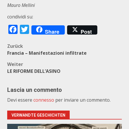
Mauro Mellini
condividi su:
Facebook
Twitter
Share
Post
Beitragsnavigation
Zurück
Francia – Manifestazioni infiltrate
Weiter
LE RIFORME DELL’ASINO
Lascia un commento
Devi essere
connesso
per inviare un commento.
VERWANDTE GESCHICHTEN