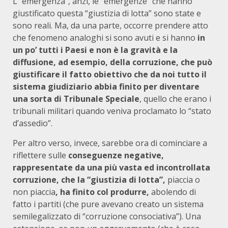
L’”emergenza”, anzi, le “emergenze” che hanno
giustificato questa “giustizia di lotta” sono state e
sono reali. Ma, da una parte, occorre prendere atto
che fenomeno analoghi si sono avuti e si hanno
in
un po’ tutti i Paesi e non è la gravità e la
diffusione, ad esempio, della corruzione, che può
giustificare il fatto obiettivo che da noi tutto il
sistema giudiziario abbia finito per diventare
una sorta di Tribunale Speciale
, quello che erano i
tribunali militari quando veniva proclamato lo “stato
d’assedio”.
Per altro verso, invece, sarebbe ora di cominciare a
riflettere sulle
conseguenze negative,
rappresentate da una più vasta ed incontrollata
corruzione, che la “giustizia di lotta”,
piaccia o
non piaccia
, ha finito col produrre,
abolendo di
fatto i partiti (che pure avevano creato un sistema
semilegalizzato di “corruzione consociativa”). Una