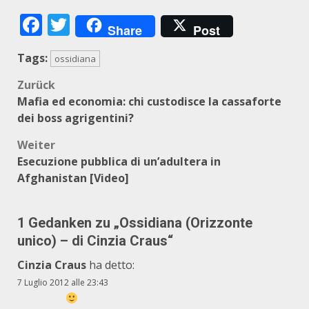
Facebook
Twitter
Share
Post
Tags:
ossidiana
Beitragsnavigation
Zurück
Mafia ed economia: chi custodisce la cassaforte
dei boss agrigentini?
Weiter
Esecuzione pubblica di un’adultera in
Afghanistan [Video]
1 Gedanken zu „
Ossidiana (Orizzonte
unico) – di Cinzia Craus
“
Cinzia Craus
ha detto:
7 Luglio 2012 alle 23:43