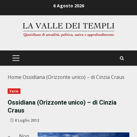
Zum
6 Agosto 2026
Inhalt
springen
PRIMÄRES
MENÜ
Home
Ossidiana (Orizzonte unico) – di Cinzia Craus
Varie
Ossidiana (Orizzonte unico) – di Cinzia
Craus
8 Luglio 2012
– Non