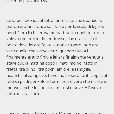
sarebbe più volata via.
Ce la portavo io sul tetto, ancora, anche quando la
pancia era una fatica salirla su per la scala di legno,
perché era lì che eravamo nati, sotto quel cielo, e io
volevo che non lo dimenticasse, che era quello il
posto dove lei era felice, e non era vero, non era
vero quello che aveva detto quando i lavori
finalmente erano finiti e lei era finalmente venuta a
stare qui, la mattina dopo il matrimonio, fatto in
fretta, tra di noi, tra pochi amici e le famiglie,
neanche al completo, l’inverno dissero tanti, sopra al
tetto, i piedi penzoloni fuori, non è vero che niente si
muove, anche lui, nostro figlio, si muove. E l’avevo
abbracciata. Forte.
Lei non aveva detto niente. Ma aveva gli occhi pieni