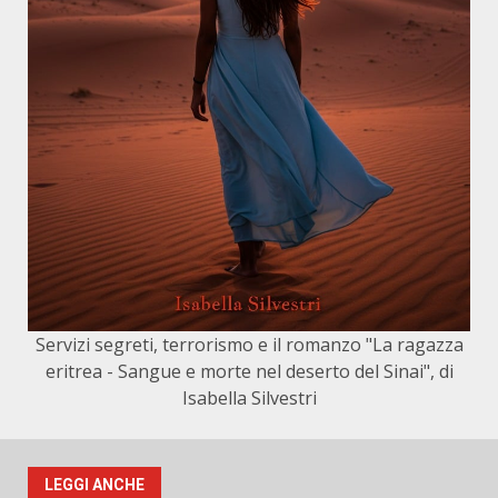
Servizi segreti, terrorismo e il romanzo "La ragazza
eritrea - Sangue e morte nel deserto del Sinai", di
Isabella Silvestri
LEGGI ANCHE