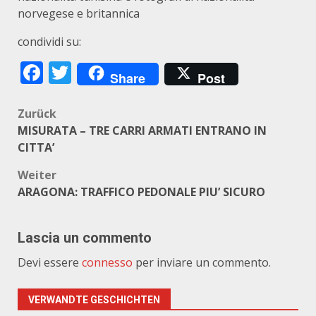
norvegese e britannica
condividi su:
Facebook
Twitter
Share
Post
Beitragsnavigation
Zurück
MISURATA – TRE CARRI ARMATI ENTRANO IN
CITTA’
Weiter
ARAGONA: TRAFFICO PEDONALE PIU’ SICURO
Lascia un commento
Devi essere
connesso
per inviare un commento.
VERWANDTE GESCHICHTEN