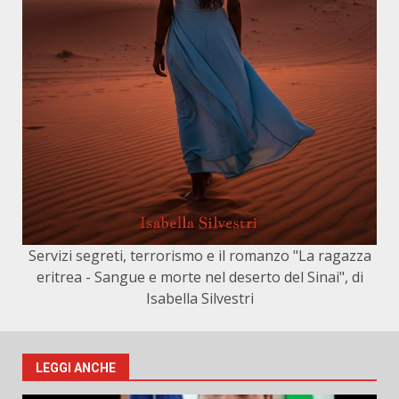
Servizi segreti, terrorismo e il romanzo "La ragazza
eritrea - Sangue e morte nel deserto del Sinai", di
Isabella Silvestri
LEGGI ANCHE