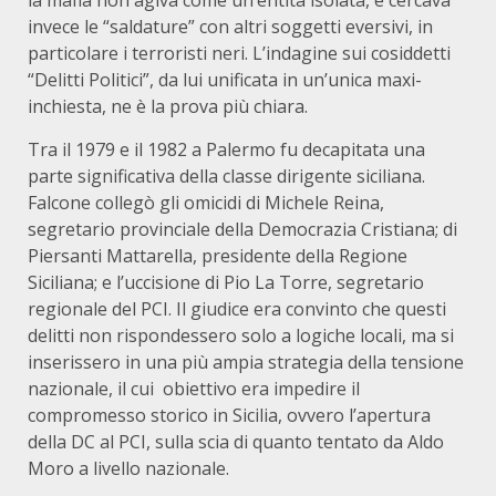
la mafia non agiva come un’entità isolata, e cercava
invece le “saldature” con altri soggetti eversivi, in
particolare i terroristi neri. L’indagine sui cosiddetti
“Delitti Politici”, da lui unificata in un’unica maxi-
inchiesta, ne è la prova più chiara.
Tra il 1979 e il 1982 a Palermo fu decapitata una
parte significativa della classe dirigente siciliana.
Falcone collegò gli omicidi di Michele Reina,
segretario provinciale della Democrazia Cristiana; di
Piersanti Mattarella, presidente della Regione
Siciliana; e l’uccisione di Pio La Torre, segretario
regionale del PCI. Il giudice era convinto che questi
delitti non rispondessero solo a logiche locali, ma si
inserissero in una più ampia strategia della tensione
nazionale, il cui obiettivo era impedire il
compromesso storico in Sicilia, ovvero l’apertura
della DC al PCI, sulla scia di quanto tentato da Aldo
Moro a livello nazionale.