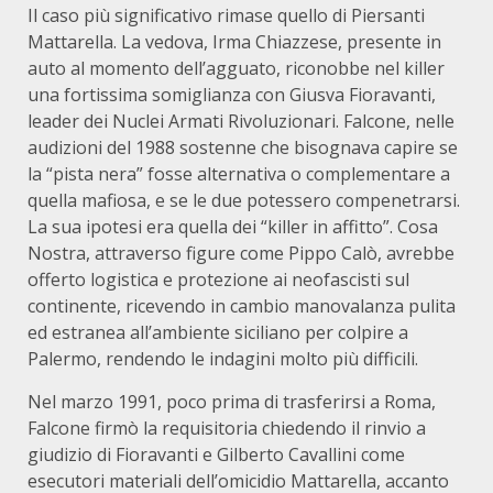
Il caso più significativo rimase quello di Piersanti
Mattarella. La vedova, Irma Chiazzese, presente in
auto al momento dell’agguato, riconobbe nel killer
una fortissima somiglianza con Giusva Fioravanti,
leader dei Nuclei Armati Rivoluzionari. Falcone, nelle
audizioni del 1988 sostenne che bisognava capire se
la “pista nera” fosse alternativa o complementare a
quella mafiosa, e se le due potessero compenetrarsi.
La sua ipotesi era quella dei “killer in affitto”. Cosa
Nostra, attraverso figure come Pippo Calò, avrebbe
offerto logistica e protezione ai neofascisti sul
continente, ricevendo in cambio manovalanza pulita
ed estranea all’ambiente siciliano per colpire a
Palermo, rendendo le indagini molto più difficili.
Nel marzo 1991, poco prima di trasferirsi a Roma,
Falcone firmò la requisitoria chiedendo il rinvio a
giudizio di Fioravanti e Gilberto Cavallini come
esecutori materiali dell’omicidio Mattarella, accanto