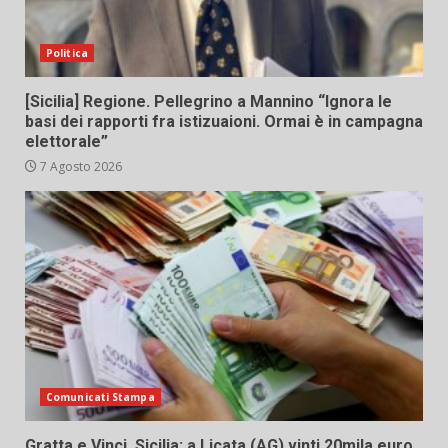
Politica
[Sicilia] Regione. Pellegrino a Mannino “Ignora le
basi dei rapporti fra istizuaioni. Ormai è in campagna
elettorale”
7 Agosto 2026
Comunicati Stampa
Gratta e Vinci, Sicilia: a Licata (AG) vinti 20mila euro