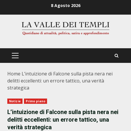
Zum
8 Agosto 2026
Inhalt
springen
PRIMÄRES
MENÜ
Home
L’intuizione di Falcone sulla pista nera nei
delitti eccellenti: un errore tattico, una verità
strategica
Notizie
Primo piano
L’intuizione di Falcone sulla pista nera nei
delitti eccellenti: un errore tattico, una
verità strategica