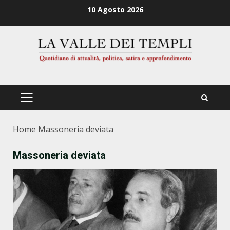
Zum
10 Agosto 2026
Inhalt
springen
PRIMÄRES
MENÜ
Home
Massoneria deviata
Massoneria deviata