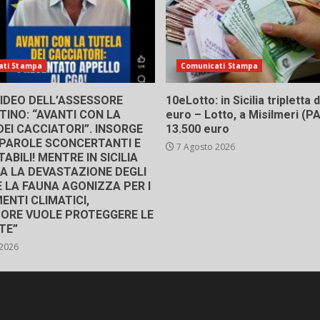
ati Stampa
Comunicati Stampa
 VIDEO DELL’ASSESSORE
10eLotto: in Sicilia tripletta
INO: “AVANTI CON LA
euro – Lotto, a Misilmeri (PA)
EI CACCIATORI”. INSORGE
13.500 euro
 “PAROLE SCONCERTANTI E
7 Agosto 2026
ABILI! MENTRE IN SICILIA
A LA DEVASTAZIONE DEGLI
E LA FAUNA AGONIZZA PER I
ENTI CLIMATICI,
SORE VUOLE PROTEGGERE LE
TE”
 2026