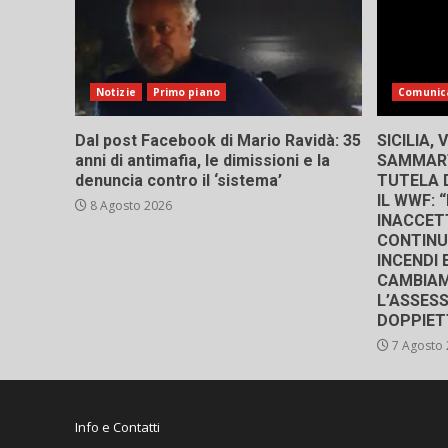
Notizie
Primo piano
Comunic
Dal post Facebook di Mario Ravidà: 35
SICILIA,
anni di antimafia, le dimissioni e la
SAMMART
denuncia contro il ‘sistema’
TUTELA D
IL WWF:
8 Agosto 2026
INACCETT
CONTINU
INCENDI 
CAMBIAM
L’ASSES
DOPPIET
7 Agosto
Info e Contatti