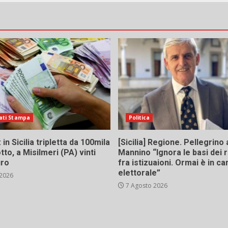
i
ati Stampa
Politica
in Sicilia tripletta da 100mila
[Sicilia] Regione. Pellegrino 
tto, a Misilmeri (PA) vinti
Mannino “Ignora le basi dei 
uro
fra istizuaioni. Ormai è in 
elettorale”
 2026
7 Agosto 2026