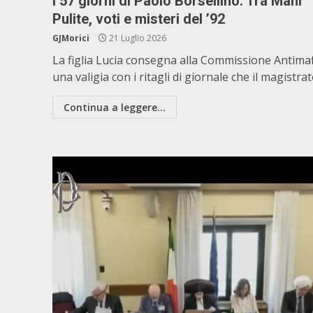
I 57 giorni di Paolo Borsellino. Tra Mani
Pulite, voti e misteri del ’92
GJMorici
21 Luglio 2026
La figlia Lucia consegna alla Commissione Antimaf
una valigia con i ritagli di giornale che il magistrato
Continua a leggere...