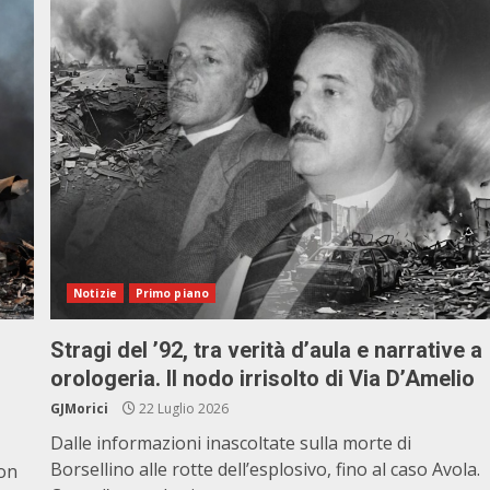
Notizie
Primo piano
Stragi del ’92, tra verità d’aula e narrative a
orologeria. Il nodo irrisolto di Via D’Amelio
GJMorici
22 Luglio 2026
Dalle informazioni inascoltate sulla morte di
Borsellino alle rotte dell’esplosivo, fino al caso Avola.
con