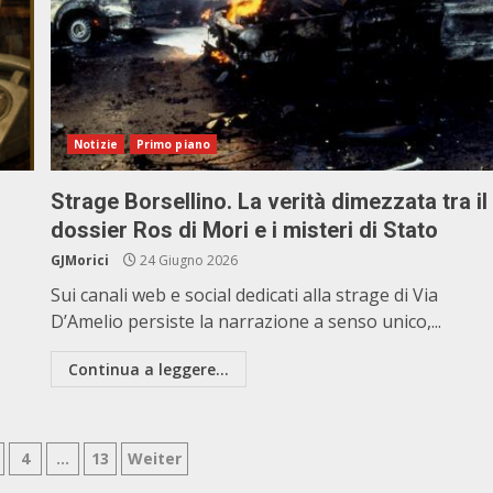
Notizie
Primo piano
Strage Borsellino. La verità dimezzata tra il
dossier Ros di Mori e i misteri di Stato
GJMorici
24 Giugno 2026
Sui canali web e social dedicati alla strage di Via
D’Amelio persiste la narrazione a senso unico,...
Continua a leggere...
zione
4
…
13
Weiter