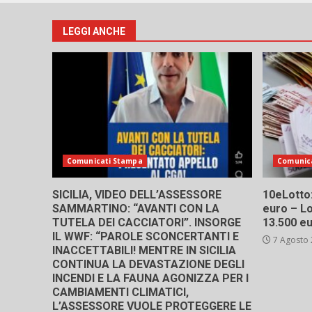
degli
articol
LEGGI ANCHE
Comunicati Stampa
Comunic
SICILIA, VIDEO DELL’ASSESSORE
10eLotto: 
SAMMARTINO: “AVANTI CON LA
euro – Lo
TUTELA DEI CACCIATORI”. INSORGE
13.500 e
IL WWF: “PAROLE SCONCERTANTI E
7 Agosto
INACCETTABILI! MENTRE IN SICILIA
CONTINUA LA DEVASTAZIONE DEGLI
INCENDI E LA FAUNA AGONIZZA PER I
CAMBIAMENTI CLIMATICI,
L’ASSESSORE VUOLE PROTEGGERE LE