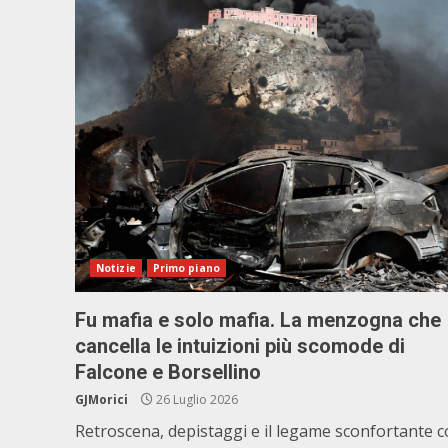
Notizie
Primo piano
Fu mafia e solo mafia. La menzogna che
cancella le intuizioni più scomode di
Falcone e Borsellino
GJMorici
26 Luglio 2026
Retroscena, depistaggi e il legame sconfortante 