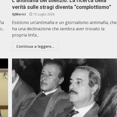
L’antimafia del silenzio. La ricerca della
verità sulle stragi diventa “complottismo”
GJMorici
15 Luglio 2026
ia
Esistono un’antimafia e un giornalismo antimafia, che
...
ha una declinazione che sembra aver trovato la
propria linfa...
Continua a leggere...