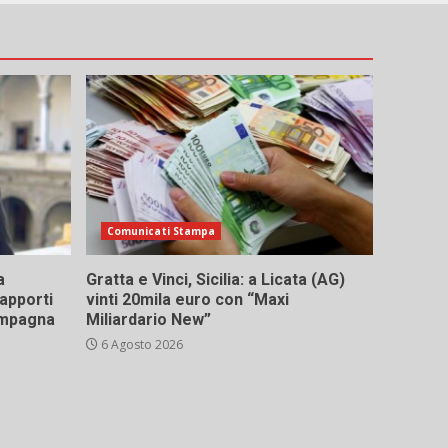
Comunicati Stampa
a
Gratta e Vinci, Sicilia: a Licata (AG)
rapporti
vinti 20mila euro con “Maxi
campagna
Miliardario New”
6 Agosto 2026