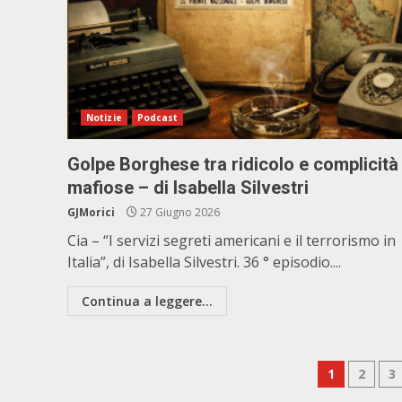
Notizie
Podcast
Golpe Borghese tra ridicolo e complicità
mafiose – di Isabella Silvestri
GJMorici
27 Giugno 2026
Cia – “I servizi segreti americani e il terrorismo in
Italia”, di Isabella Silvestri. 36 ° episodio....
Continua a leggere...
Pagina
1
2
3