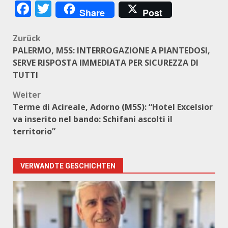
Facebook
Twitter
Share
Post
Beitragsnavigation
Zurück
PALERMO, M5S: INTERROGAZIONE A PIANTEDOSI,
SERVE RISPOSTA IMMEDIATA PER SICUREZZA DI
TUTTI
Weiter
Terme di Acireale, Adorno (M5S): “Hotel Excelsior
va inserito nel bando: Schifani ascolti il
territorio”
VERWANDTE GESCHICHTEN