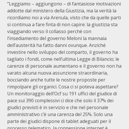
“Leggiamo – aggiungono – di fantasiose motivazioni
addotte dal ministero della Giustizia, ma la verità la
ricordiamo noi a via Arenula, visto che da quelle parti
si continua a fare finta di non capire: la giustizia sta
viaggiando verso il collasso perchè con
l’insediamento del governo Meloni la mannaia
dell’austerità ha fatto danni ovunque. Anziché
investire nello sviluppo del comparto, il governo ha
tagliato i fondi, come nell’ultima Legge di Bilancio; le
carenze di personale aumentano e il governo non ha
varato alcuna nuova assunzione straordinaria,
bocciando anche tutte le nostre proposte per
rimpolpare gli organici. Cosa ci si poteva aspettare?
Un monitoraggio dell’Ocf su 191 uffici del giudice di
pace sui 390 complessivi ci dice che solo il 37% dei
giudici previsti è in servizio e che nel personale
amministrativo c’è una carenza del 25%. Solo una
parte dei giudici dispone di tablet adeguati per il
processo telematico, la connessione internet è