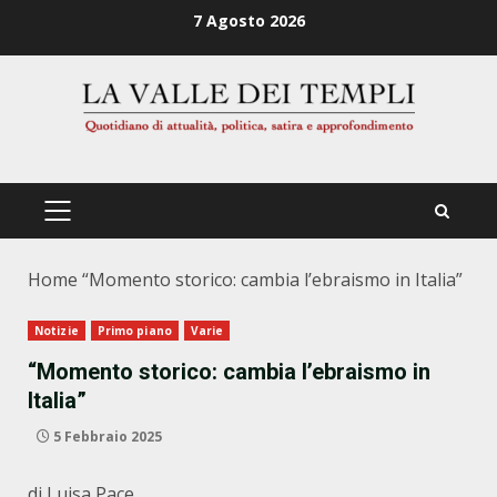
Zum
7 Agosto 2026
Inhalt
springen
PRIMÄRES
MENÜ
Home
“Momento storico: cambia l’ebraismo in Italia”
Notizie
Primo piano
Varie
“Momento storico: cambia l’ebraismo in
Italia”
5 Febbraio 2025
di Luisa Pace