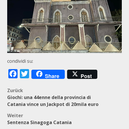
condividi su:
Facebook
Twitter
Share
Post
Beitragsnavigation
Zurück
Giochi: una 44enne della provincia di
Catania vince un Jackpot di 20mila euro
Weiter
Sentenza Sinagoga Catania