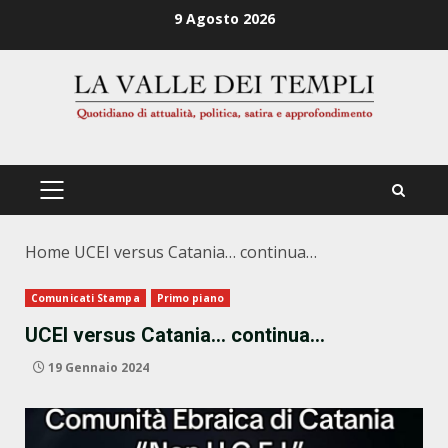
Zum
9 Agosto 2026
Inhalt
springen
PRIMÄRES
MENÜ
Home
UCEI versus Catania… continua…
Comunicati Stampa
Primo piano
UCEI versus Catania… continua…
19 Gennaio 2024