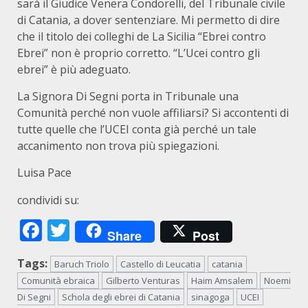
sarà il Giudice Venera Condorelli, del Tribunale civile
di Catania, a dover sentenziare. Mi permetto di dire
che il titolo dei colleghi de La Sicilia “Ebrei contro
Ebrei” non è proprio corretto. “L’Ucei contro gli
ebrei” è più adeguato.
La Signora Di Segni porta in Tribunale una
Comunità perché non vuole affiliarsi? Si accontenti di
tutte quelle che l’UCEI conta già perché un tale
accanimento non trova più spiegazioni.
Luisa Pace
condividi su:
Facebook
Twitter
Share
Post
Tags:
Baruch Triolo
Castello di Leucatia
catania
Comunità ebraica
Gilberto Venturas
Haim Amsalem
Noemi
Di Segni
Schola degli ebrei di Catania
sinagoga
UCEI