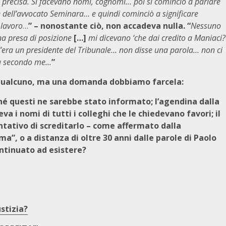
to precisa. Si facevano nomi, cognomi… poi si cominciò a parlare
e dell’avvocato Seminara… e quindi cominciò a significare
 lavoro
…
” – nonostante ciò, non accadeva nulla. “
Nessuno
na presa di posizione
[…]
mi dicevano ‘che dai credito a Maniaci?
 C’era un presidente del Tribunale… non disse una parola… non ci
ta secondo me…
”
i qualcuno, ma una domanda dobbiamo farcela:
hé questi ne sarebbe stato informato; l’agendina dalla
a i nomi di tutti i colleghi che le chiedevano favori; il
entativo di screditarlo – come affermato dalla
ma”, o a distanza di oltre 30 anni dalle parole di Paolo
ontinuato ad esistere?
stizia?