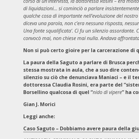
corso di un’intervista, la dottoressa Rosini – era mol
di liquidazioni… si cominciò a parlare insistentement
qualche cosa di importante nell’evoluzione del nostro
diceva una parola, non c’era nessuna risposta, nessu
Una fonte squalificata’. Ci fu un silenzio assordante.
convocò mai, non chiese mai nulla. Andava affronta
Non si può certo gioire per la carcerazione d
La paura della Saguto a parlare di Brusca perc
stessa mostrata in aula, che a suo dire contenev
silenzio su ciò che denunciava Maniaci – e il t
dottoressa Claudia Rosini, era parte del “siste
Borsellino qualcosa di quel “
nido di vipere
” ha c
Gian J. Morici
Leggi anche:
Caso Saguto – Dobbiamo avere paura della giu