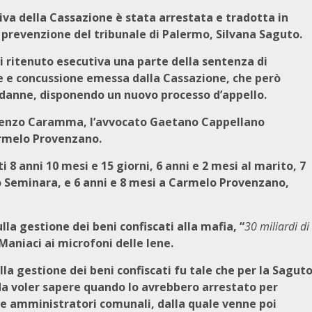
iva della Cassazione è stata arrestata e tradotta in
i prevenzione del tribunale di Palermo, Silvana Saguto.
i ritenuto esecutiva una parte della sentenza di
e e concussione emessa dalla Cassazione, che però
ndanne, disponendo un nuovo processo d’appello.
Lorenzo Caramma, l’avvocato Gaetano Cappellano
armelo Provenzano.
i 8 anni 10 mesi e 15 giorni, 6 anni e 2 mesi al marito, 7
o Seminara, e 6 anni e 8 mesi a Carmelo Provenzano,
la gestione dei beni confiscati alla mafia, “
30 miliardi di
Maniaci ai microfoni delle Iene.
lla gestione dei beni confiscati fu tale che per la Sagut
da voler sapere quando lo avrebbero arrestato
per
ue amministratori comunali, dalla quale venne poi