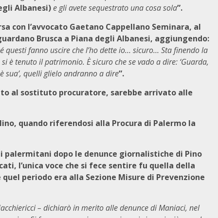
egli Albanesi)
e gli avete sequestrato una cosa sola
”.
rsa con l’avvocato Gaetano Cappellano Seminara, al
guardano Brusca a Piana degli Albanesi, aggiungendo:
é questi fanno uscire che l’ho dette io… sicuro… Sta finendo la
 si è tenuto il patrimonio. È sicuro che se vado a dire: ‘Guarda,
 sua’, quelli glielo andranno a dire
”.
to al sostituto procuratore, sarebbe arrivato alle
lino, quando riferendosi alla Procura di Palermo la
ti palermitani dopo le denunce giornalistiche di Pino
ati, l’unica voce che si fece sentire fu quella della
 quel periodo era alla Sezione Misure di Prevenzione
chiericci – dichiarò in merito alle denunce di Maniaci, nel