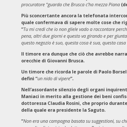
procuratore “guarda che Brusca c’ha mezza Piana
(d
Più sconcertante ancora la telefonata interco
quale confermava di sapere molte cose che ri
“
Tu mi credi che io non gliele vado a raccontare perch
pena, altri due giorni e questo va girando e per giunta
questo negozio è suo, questa cosa è sua, questa casa è
Il timore era dunque che ciò che avrebbe narra
orecchie di Giovanni Brusca.
Un timore che ricorda le parole di Paolo Borsel
definì “
un nido di vipere
”.
Nell’assordante silenzio degli organi inquiren
Maniaci in merito alla gestione dei beni confisc
dottoressa Claudia Rosini, che proprio durante
della quale era presidente la Saguto.
“
Non era una campagna basata su suggestioni, su chiac