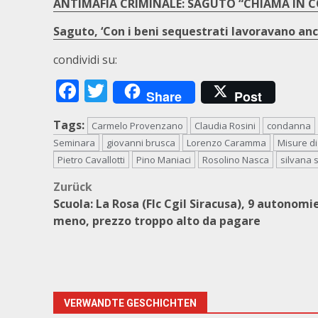
ANTIMAFIA CRIMINALE: SAGUTO “CHIAMA IN C
Saguto, ‘Con i beni sequestrati lavoravano anch
condividi su:
Facebook
Twitter
Share
Post
Tags:
Carmelo Provenzano
Claudia Rosini
condanna
Seminara
giovanni brusca
Lorenzo Caramma
Misure di
Pietro Cavallotti
Pino Maniaci
Rosolino Nasca
silvana 
Beitragsnavigation
Zurück
Scuola: La Rosa (Flc Cgil Siracusa), 9 autonomie
meno, prezzo troppo alto da pagare
VERWANDTE GESCHICHTEN