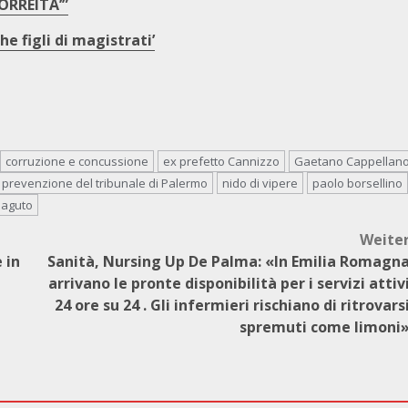
ORREITA’”
e figli di magistrati’
corruzione e concussione
ex prefetto Cannizzo
Gaetano Cappellan
 prevenzione del tribunale di Palermo
nido di vipere
paolo borsellino
saguto
Weite
 in
Sanità, Nursing Up De Palma: «In Emilia Romagn
arrivano le pronte disponibilità per i servizi attiv
24 ore su 24 . Gli infermieri rischiano di ritrovars
spremuti come limoni