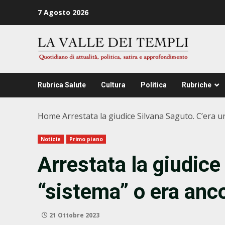
Zum
7 Agosto 2026
Inhalt
springen
Rubrica Salute
Cultura
Politica
Rubriche
Home
Arrestata la giudice Silvana Saguto. C’era un
Notizie
Primo piano
Arrestata la giudice
“sistema” o era anco
21 Ottobre 2023