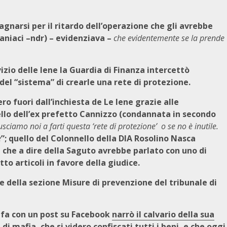
lagnarsi per il ritardo dell’operazione che gli avrebbe
niaci –ndr) – evidenziava –
che evidentemente se la prende
vizio delle Iene la Guardia di Finanza intercettò
del “sistema” di crearle una rete di protezione.
o fuori dall’inchiesta de Le Iene grazie alle
uello dell’ex prefetto Cannizzo (condannata in secondo
iusciamo noi a farti questa ‘rete di protezione’ o se no è inutile.
e
”; quello del Colonnello della DIA Rosolino Nasca
 che a dire della Saguto avrebbe parlato con uno di
to articoli in favore della giudice.
te della sezione Misure di prevenzione del tribunale di
i fa con un post su Facebook
narrò il calvario della sua
di mafia, che si videro confiscati tutti i beni, e che oggi