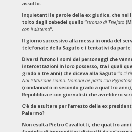
assolto.
Inquietanti le parole della ex giudice, che nel 
tolto dagli zebedei quello “
stronzo di Telejato
(Ma
con il sistema
”.
Il giorno successivo alla messa in onda del ser
telefonate della Saguto e i tentativi da parte 
Diversi furono i nomi dei personaggi che venner
intercettazioni in loro possesso, tra i quali q
grado a tre anni) che diceva alla Saguto “
o ci r
Noi Istituzione siamo. Domani ne parlo con Pignaton
(condannato in secondo grado a quattro anni),
Repubblica e con giornalisti che avrebbero scrit
C’è da esultare per l’arresto della ex presiden
Palermo?
Non esulta Pietro Cavallotti, che quattro ann
famiglia
di imprenditori distrutti da un’accusa 