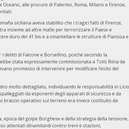
ne Oceano, alle procure di Palermo, Roma, Milano e Firenze,
ntati.
ia siciliana aveva stabilito che i tragici fatti di Firenze,
ra insieme ad altre mafie per terrorizzare il Paese e
rcere duro del 41 bis e a smantellare le strutture di Pianosa e
i delitti di Falcone e Borsellino, poiché secondo la
sarebbe stata espressamente commissionata a Totò Riina da
avevano promesso di intervenire per modificare l’esito del
dro molto dettagliato, individuando le responsabilità in Lici
spalleggiati da esponenti degli apparati di sicurezza e da
i braccio operativo sul terreno era invece costituito da
ta, epoca del golpe Borghese e della strategia della tensione,
o attentati dinamitardi contro treni e stazioni,