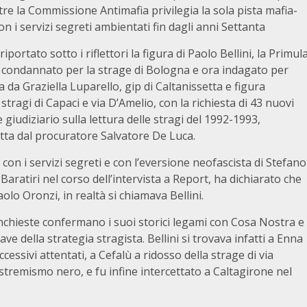
entre la Commissione Antimafia privilegia la sola pista mafia-
 i servizi segreti ambientati fin dagli anni Settanta
ortato sotto i riflettori la figura di Paolo Bellini, la Primul
 condannato per la strage di Bologna e ora indagato per
a da Graziella Luparello, gip di Caltanissetta e figura
stragi di Capaci e via D’Amelio, con la richiesta di 43 nuovi
iudiziario sulla lettura delle stragi del 1992-1993,
etta dal procuratore Salvatore De Luca.
 con i servizi segreti e con l’eversione neofascista di Stefano
Baratiri nel corso dell’intervista a Report, ha dichiarato che
olo Oronzi, in realtà si chiamava Bellini.
nchieste confermano i suoi storici legami con Cosa Nostra e
ve della strategia stragista. Bellini si trovava infatti a Enna
essivi attentati, a Cefalù a ridosso della strage di via
stremismo nero, e fu infine intercettato a Caltagirone nel