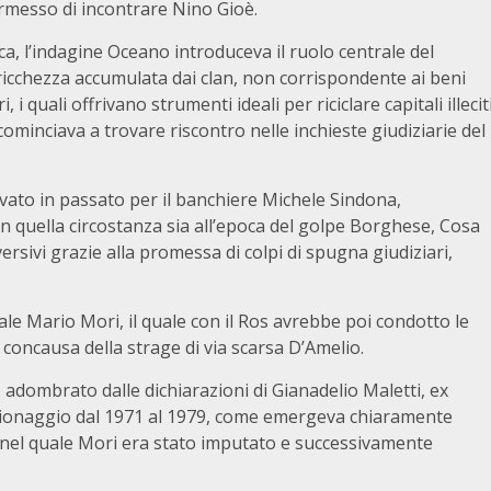
permesso di incontrare Nino Gioè.
ica, l’indagine Oceano introduceva il ruolo centrale del
cchezza accumulata dai clan, non corrispondente ai beni
 i quali offrivano strumenti ideali per riciclare capitali illecit
 cominciava a trovare riscontro nelle inchieste giudiziarie del
ivato in passato per il banchiere Michele Sindona,
 in quella circostanza sia all’epoca del golpe Borghese, Cosa
ersivi grazie alla promessa di colpi di spugna giudiziari,
ale Mario Mori, il quale con il Ros avrebbe poi condotto le
 concausa della strage di via scarsa D’Amelio.
adombrato dalle dichiarazioni di Gianadelio Maletti, ex
pionaggio dal 1971 al 1979, come emergeva chiaramente
a, nel quale Mori era stato imputato e successivamente