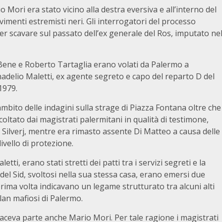
 Mori era stato vicino alla destra eversiva e all’interno del
imenti estremisti neri. Gli interrogatori del processo
er scavare sul passato dell’ex generale del Ros, imputato ne
l Bene e Roberto Tartaglia erano volati da Palermo a
nadelio Maletti, ex agente segreto e capo del reparto D del
1979.
ambito delle indagini sulla strage di Piazza Fontana oltre che
oltato dai magistrati palermitani in qualità di testimone,
ni Silverj, mentre era rimasto assente Di Matteo a causa delle
ivello di protezione.
ti, erano stati stretti dei patti tra i servizi segreti e la
 del Sid, svoltosi nella sua stessa casa, erano emersi due
 prima volta indicavano un legame strutturato tra alcuni alti
clan mafiosi di Palermo.
, faceva parte anche Mario Mori. Per tale ragione i magistrati