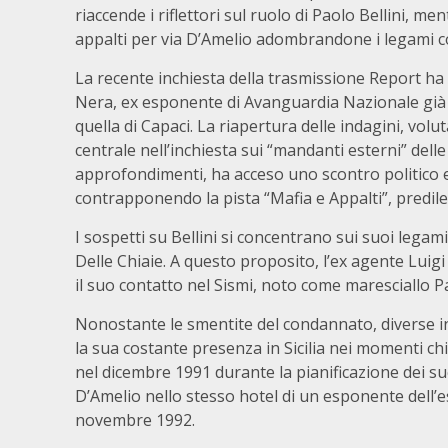
riaccende i riflettori sul ruolo di Paolo Bellini, m
appalti per via D’Amelio adombrandone i legami con
La recente inchiesta della trasmissione Report ha rip
Nera, ex esponente di Avanguardia Nazionale già
quella di Capaci. La riapertura delle indagini, volut
centrale nell’inchiesta sui “mandanti esterni” delle 
approfondimenti, ha acceso uno scontro politico e g
contrapponendo la pista “Mafia e Appalti”, predil
I sospetti su Bellini si concentrano sui suoi legami
Delle Chiaie. A questo proposito, l’ex agente Luigi 
il suo contatto nel Sismi, noto come maresciallo Pa
Nonostante le smentite del condannato, diverse i
la sua costante presenza in Sicilia nei momenti chia
nel dicembre 1991 durante la pianificazione dei succ
D’Amelio nello stesso hotel di un esponente dell’e
novembre 1992.