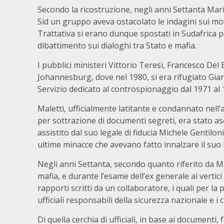
Secondo la ricostruzione, negli anni Settanta Mario
Sid un gruppo aveva ostacolato le indagini sui mov
Trattativa si erano dunque spostati in Sudafrica p
dibattimento sui dialoghi tra Stato e mafia.
I pubblici ministeri Vittorio Teresi, Francesco De
Johannesburg, dove nel 1980, si era rifugiato Gia
Servizio dedicato al controspionaggio dal 1971 al 
Maletti, ufficialmente latitante e condannato nell’
per sottrazione di documenti segreti, era stato asc
assistito dal suo legale di fiducia Michele Gentilo
ultime minacce che avevano fatto innalzare il suo l
Negli anni Settanta, secondo quanto riferito da Malet
mafia, e durante l’esame dell’ex generale ai vertici
rapporti scritti da un collaboratore, i quali per la
ufficiali responsabili della sicurezza nazionale e i 
Di quella cerchia di ufficiali, in base ai documenti