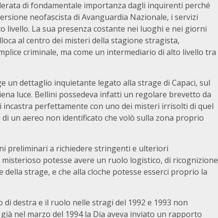
siderata di fondamentale importanza dagli inquirenti perché
versione neofascista di Avanguardia Nazionale, i servizi
lto livello. La sua presenza costante nei luoghi e nei giorni
lloca al centro dei misteri della stagione stragista,
lice criminale, ma come un intermediario di alto livello tra
 un dettaglio inquietante legato alla strage di Capaci, sul
piena luce. Bellini possedeva infatti un regolare brevetto da
ncastra perfettamente con uno dei misteri irrisolti di quel
 di un aereo non identificato che volò sulla zona proprio
i preliminari a richiedere stringenti e ulteriori
 misterioso potesse avere un ruolo logistico, di ricognizione
 della strage, e che alla cloche potesse esserci proprio la
o di destra e il ruolo nelle stragi del 1992 e 1993 non
é già nel marzo del 1994 la Dia aveva inviato un rapporto