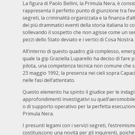
La figura di Paolo Bellini, la Primula Nera, è con
rappresenta il perfetto punto di giunzione tra l’e
segreti, la criminalità organizzata e la finanza d’a
dei più drammatici eventi della storia italiana lo co
sollevando il sospetto che non agisse come un semp
pezzi dello Stato deviato e i vertici di Cosa Nostra.
All’interno di questo quadro già complesso, emerge
quale la gip Graziella Luparello ha deciso di fare 
pilota, una competenza tecnica non comune che si i
23 maggio 1992, la presenza nei cieli sopra Capaci
nelle fasi dell’attentato.
Questo elemento ha spinto il giudice per le indagin
approfondimenti investigativi su quell’aeromobile
o di supporto operativo per la perfetta esecuzione
Primula Nera.
I presunti legami con i servizi segreti, l’estremism
costituiscono una novità per gli inquirenti, poich