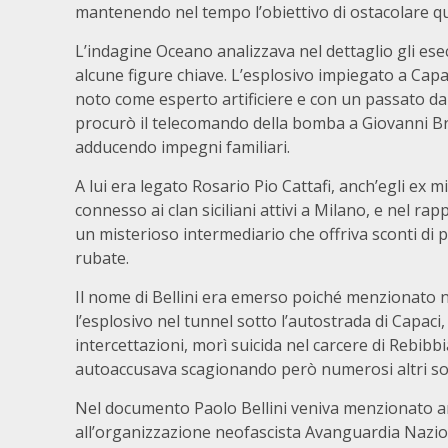
mantenendo nel tempo l’obiettivo di ostacolare qua
L’indagine Oceano analizzava nel dettaglio gli esecu
alcune figure chiave. L’esplosivo impiegato a Ca
noto come esperto artificiere e con un passato d
procurò il telecomando della bomba a Giovanni Bru
adducendo impegni familiari.
A lui era legato Rosario Pio Cattafi, anch’egli ex 
connesso ai clan siciliani attivi a Milano, e nel r
un misterioso intermediario che offriva sconti di 
rubate.
Il nome di Bellini era emerso poiché menzionato ne
l’esplosivo nel tunnel sotto l’autostrada di Capac
intercettazioni, morì suicida nel carcere di Rebibbi
autoaccusava scagionando però numerosi altri so
Nel documento Paolo Bellini veniva menzionato an
all’organizzazione neofascista Avanguardia Nazion