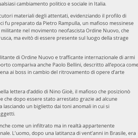
lsiasi cambiamento politico e sociale in Italia.
tori materiali degli attentati, evidenziando il profilo di
paci fu preparato da Pietro Rampulla, un mafioso messinese
a militante nel movimento neofascista Ordine Nuovo, che
sca, ma evitò di essere presente sul luogo della strage
militante di Ordine Nuovo e trafficante internazionale di armi
apporto compariva anche Paolo Bellini, descritto all’epoca com
pena ai boss in cambio del ritrovamento di opere d’arte
lla lettera d’addio di Nino Gioè, il mafioso che posizionò
i, e che dopo essere stato arrestato grazie ad alcune
a lasciando un biglietto dai toni anomali in cui si
ggetti.
che come un infiltrato ma in realtà appartenente
ale. L’uomo, dopo una latitanza di vent’anni in Brasile, era