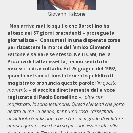
Giovanni Falcone
“Non arriva mai lo squillo che Borsellino ha
atteso nei 57 giorni precedenti – prosegue la
giornalista – Consumati in una disperata corsa
per riscattare la morte dell’amico Giovanni
Falcone e salvare sé stesso. Né il CSM, né la
Procura di Caltanissetta, hanno sentito la
necessità di ascoltarlo. È il 25 giugno del 1992,
quando nel suo ultimo intervento pubblico il
magistrato pronuncia queste parole: ‘
In questo
momento
– si ascolta direttamente dalla voce
registrata di Paolo Borsellino –
, oltre che
magistrato, io sono testimone. Questi elementi che porto
dentro di me, io debbo, per prima cosa, rassegnarli
all’Autorità Giudiziaria, che è l’unica in grado di valutare
quanto queste cose che io so possono essere utili alla
ricostruzione dell’evento che ha posto fine alla vita di