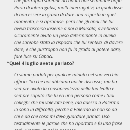
che purtroppo sarebbe accaduto due settimane dopo.
Parlò di interrogativi, molti interrogativi, ai quali disse
di non essere in grado di dare una risposta in quel
momento, e si ripromise però che gli anni che lui
aveva trascorso insieme a noi a Marsala, avrebbero
sicuramente avuto un peso determinante in quella
che sarebbe stata la risposta che lui sentiva di dovere
dare, e che purtroppo non fu in grado di potere dare,
fare luce su Capaci.
“Quel 4 luglio avete parlato?
Ci siamo parlati per qualche minuto nel suo vecchio
ufficio: ‘So che noi abbiamo anche discusso, ma ho
sempre avuto la consapevolezza della tua lealtà e
sempre saputo che tu eri una persona come i tuoi
colleghi che mi volevate bene, ma adesso a Palermo
io sono in difficoltà, perché a Palermo io non so da
chi e da che cosa mi devo guardare prima’. Usò
testualmente le parole che ho riportato e fu una frase