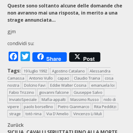
Queste sono soltanto alcune delle domande che
non avranno mai una risposta, in merito a una
strage annunciata…
gjm
condividi su:
Facebook
Twitter
Share
Post
Tags:
19 luglio 1992
Agostino Catalano
Alessandra
Camassa
Antonio Vullo
capaci
Claudio Traina
cosa
nostra
Dolcino Favi
Eddie Walter Cosina
emanuela loi
Fabio Trizzino
giovanni falcone
Giuseppe Salvo
InviatoSpeciale
Mafia-appalti
Massimo Russo
nido di
vipere
paolo borsellino
Pietro Gianmarco
Rita Pedditzi
strage
totò riina
Via D'Amelio
Vincenzo Li Muli
Beitragsnavigation
Zurück
SICILIA, CAVALLI SFRUTTATI FINO ALLA MORTE