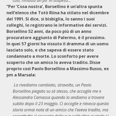
così, rimasta un po’ in sospeso…
“Per ‘Cosa nostra’, Borsellino è un’altra spunta
nell’elenco che Totò Riina ha stilato nel dicembre
del 1991. Si dice, si bisbiglia, lo sanno i suoi
colleghi, lo registrano le informative dei servizi.
Borsellino 52 anni, da poco più di un anno
procuratore aggiunto di Palermo, è il prossimo.
In quei 57 giorni ha vissuto il dramma di un uomo
lasciato solo, e che sapeva di essere stato
condannato a morte. Lo sconforto per avere
scoperto che un amico lo aveva tradito. Disse
proprio così Paolo Borsellino a Massimo Russo, ex
pm a Marsala:
Lo rivediamo cambiato, stravolto, un Paolo
Borsellino piegato su sè stesso, che accoglie me e
Alessandra Camassa quando lo andiamo a trovare
subito dopo il 23 maggio. Ci accoglie e rievoca questa
storia ormai nota di un amico che l’aveva tradito, ma
soprattutto ci racconta della sua solitudine quando si