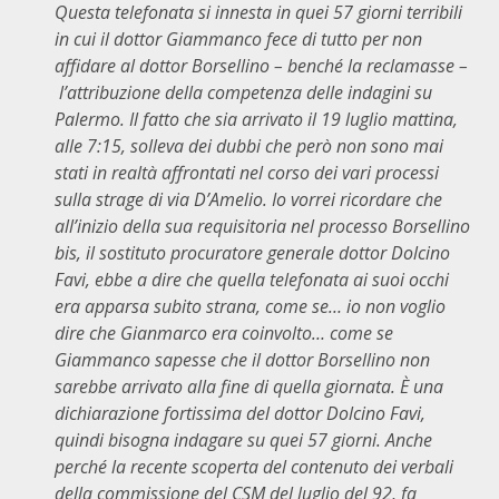
Questa telefonata si innesta in quei 57 giorni terribili
in cui il dottor Giammanco fece di tutto per non
affidare al dottor Borsellino – benché la reclamasse –
l’attribuzione della competenza delle indagini su
Palermo. Il fatto che sia arrivato il 19 luglio mattina,
alle 7:15, solleva dei dubbi che però non sono mai
stati in realtà affrontati nel corso dei vari processi
sulla strage di via D’Amelio. Io vorrei ricordare che
all’inizio della sua requisitoria nel processo Borsellino
bis, il sostituto procuratore generale dottor Dolcino
Favi, ebbe a dire che quella telefonata ai suoi occhi
era apparsa subito strana, come se… io non voglio
dire che Gianmarco era coinvolto… come se
Giammanco sapesse che il dottor Borsellino non
sarebbe arrivato alla fine di quella giornata. È una
dichiarazione fortissima del dottor Dolcino Favi,
quindi bisogna indagare su quei 57 giorni. Anche
perché la recente scoperta del contenuto dei verbali
della commissione del CSM del luglio del 92, fa