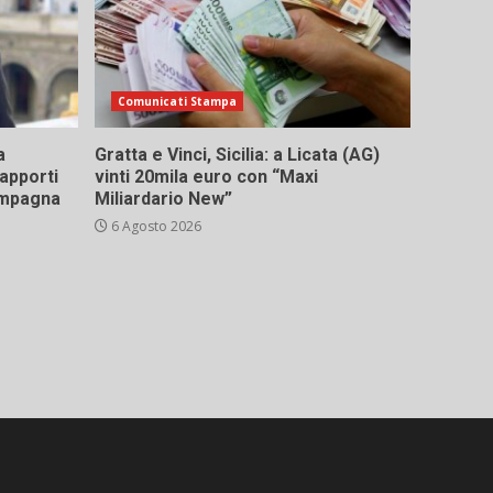
Comunicati Stampa
a
Gratta e Vinci, Sicilia: a Licata (AG)
rapporti
vinti 20mila euro con “Maxi
campagna
Miliardario New”
6 Agosto 2026