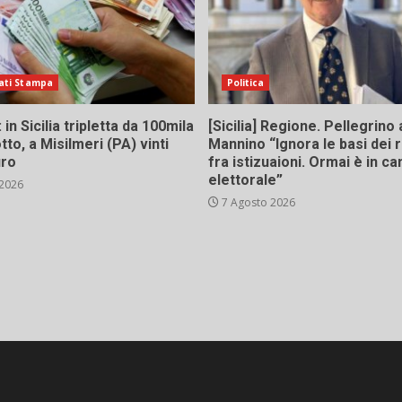
ati Stampa
Politica
in Sicilia tripletta da 100mila
[Sicilia] Regione. Pellegrino 
tto, a Misilmeri (PA) vinti
Mannino “Ignora le basi dei 
uro
fra istizuaioni. Ormai è in 
elettorale”
 2026
7 Agosto 2026