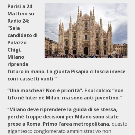
Parisi a 24
Mattino su
Radio 24:
“Sala
candidato di
Palazzo
Chigi,
Milano
riprenda
futuro in mano. La giunta Pisapia ci lascia invece
con i cassetti vuoti “
“Una moschea? Non è priorità”. E sul calcio: “non
tifo né Inter né Milan, ma sono anti juventino.”
“
Milano deve riprendere la guida di se stessa,
perché
troppe decisioni per Milano sono state
prese a Roma
.
Primo l’area metropolitana
,
questo
gigantesco conglomerato amministrativo non