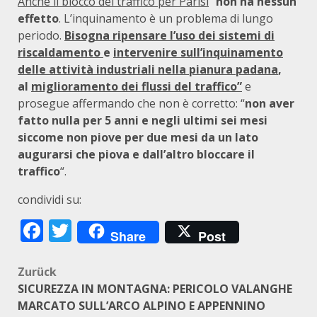
Anche il blocco del traffico per Parisi
“
non ha nessun
effetto
. L’inquinamento è un problema di lungo
periodo.
Bisogna ripensare l’uso dei sistemi di
riscaldamento
e
intervenire sull’inquinamento
delle attività industriali nella pianura padana
,
al
miglioramento dei flussi del traffico”
e
prosegue affermando che non è corretto: “
non aver
fatto nulla per 5 anni e negli ultimi sei mesi
siccome non piove per due mesi da un lato
augurarsi che piova e dall’altro bloccare il
traffico
“.
condividi su:
Facebook
Twitter
Share
Post
Beitragsnavigation
Zurück
SICUREZZA IN MONTAGNA: PERICOLO VALANGHE
MARCATO SULL’ARCO ALPINO E APPENNINO