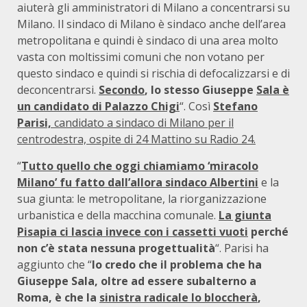
aiuterà gli amministratori di Milano a concentrarsi su
Milano. Il sindaco di Milano è sindaco anche dell’area
metropolitana e quindi è sindaco di una area molto
vasta con moltissimi comuni che non votano per
questo sindaco e quindi si rischia di defocalizzarsi e di
deconcentrarsi.
Secondo
, lo stesso Giuseppe
Sala è
un candidato di Palazzo Chigi
“. Così
Stefano
Parisi,
candidato a sindaco di Milano per il
centrodestra, ospite di 24 Mattino su Radio 24
.
“
Tutto quello che oggi chiamiamo ‘miracolo
Milano’ fu fatto dall’allora sindaco Albertini
e la
sua giunta: le metropolitane, la riorganizzazione
urbanistica e della macchina comunale.
La giunta
Pisapia ci lascia invece con i cassetti vuoti
perché
non c’è stata nessuna progettualità
“. Parisi ha
aggiunto che “
Io credo che il problema che ha
Giuseppe Sala, oltre ad essere subalterno a
Roma, è che la
sinistra radicale lo bloccherà
,