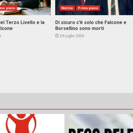
imo piano
Notizie
Primo piano
el Terzo Livello e la
Di sicuro c’è solo che Falcone e
alcone
Borsellino sono morti
6
29 Luglio 2026