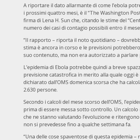
A riportare il dato allarmante di come l’ebola pot
i prossimi quattro mesi, è il “The Washington Post
firma di Lena H. Sun che, citando le stime del “Cen
numero dei casi di contagio possibili entro il mese
“Il rapporto – riporta il noto quotidiano – dovreb
stima è ancora in corso e le previsioni potrebbero
suo contenuto, ma non era autorizzato a parlare 
L’epidemia di Ebola potrebbe quindi a breve spazzar
previsione catastrofica in merito alla quale oggi è 
dichiarato dall’OMS domenica scorsa che ha calcola
2.630 persone.
Secondo i calcoli del mese scorso dell’OMS, l’epid
prima di essere messa sotto controllo. Un calcolo mo
che ne stanno valutando l’evoluzione e ritengono
non si prevedesse fino a qualche settimana fa.
“Una delle cose spaventose di questa epidemia – rip