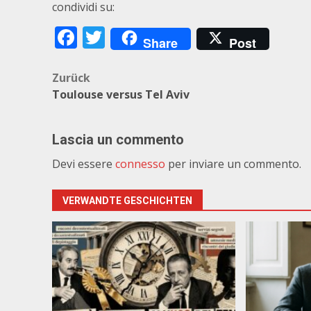
condividi su:
Facebook
Twitter
Share
Post
Beitragsnavigation
Zurück
Toulouse versus Tel Aviv
Lascia un commento
Devi essere
connesso
per inviare un commento.
VERWANDTE GESCHICHTEN