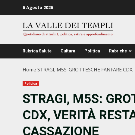
Zum
6 Agosto 2026
Inhalt
springen
Rubrica Salute
Cultura
Politica
Rubriche
Home
STRAGI, M5S: GROTTESCHE FANFARE CDX,
Politica
STRAGI, M5S: GR
CDX, VERITÀ REST
CASSAZIONE