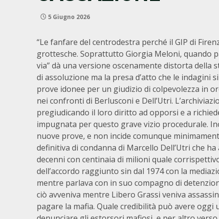
5 Giugno 2026
“Le fanfare del centrodestra perché il GIP di Firenze
grottesche. Soprattutto Giorgia Meloni, quando par
via” dà una versione oscenamente distorta della st
di assoluzione ma la presa d’atto che le indagini 
prove idonee per un giudizio di colpevolezza in ord
nei confronti di Berlusconi e Dell’Utri. L’archiviazi
pregiudicando il loro diritto ad opporsi e a richie
impugnata per questo grave vizio procedurale. Ino
nuove prove, e non incide comunque minimamente s
definitiva di condanna di Marcello Dell’Utri che 
decenni con centinaia di milioni quale corrispetti
dell’accordo raggiunto sin dal 1974 con la mediazio
mentre parlava con in suo compagno di detenzion
ciò avveniva mentre Libero Grassi veniva assassinat
pagare la mafia. Quale credibilità può avere oggi 
denunciare gli estorsori mafiosi, e per altro verso