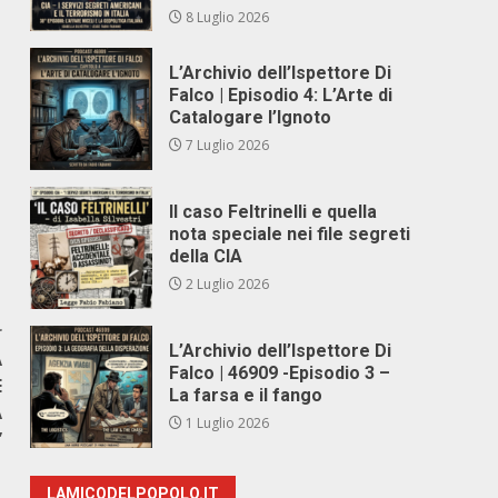
8 Luglio 2026
L’Archivio dell’Ispettore Di
Falco | Episodio 4: L’Arte di
Catalogare l’Ignoto
7 Luglio 2026
Il caso Feltrinelli e quella
nota speciale nei file segreti
della CIA
2 Luglio 2026
r
L’Archivio dell’Ispettore Di
A
Falco | 46909 -Episodio 3 –
E
La farsa e il fango
À
1 Luglio 2026
”
LAMICODELPOPOLO.IT