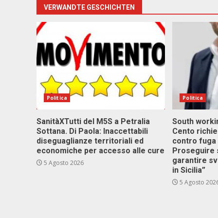
VERWANDTE GESCHICHTEN
Politica
Politica
SanitàXTutti del M5S a Petralia
South workin
Sottana. Di Paola: Inaccettabili
Cento richi
diseguaglianze territoriali ed
contro fuga 
economiche per accesso alle cure
Proseguire 
garantire s
5 Agosto 2026
in Sicilia”
5 Agosto 202