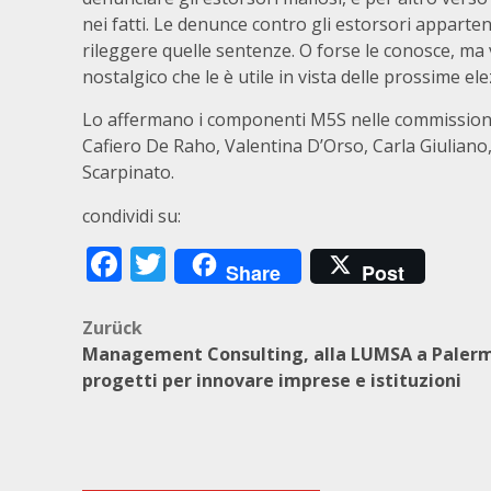
nei fatti. Le denunce contro gli estorsori appart
rileggere quelle sentenze. O forse le conosce, ma vu
nostalgico che le è utile in vista delle prossime ele
Lo affermano i componenti M5S nelle commissioni G
Cafiero De Raho, Valentina D’Orso, Carla Giuliano
Scarpinato.
condividi su:
Facebook
Twitter
Share
Post
Beitragsnavigation
Zurück
Management Consulting, alla LUMSA a Paler
progetti per innovare imprese e istituzioni