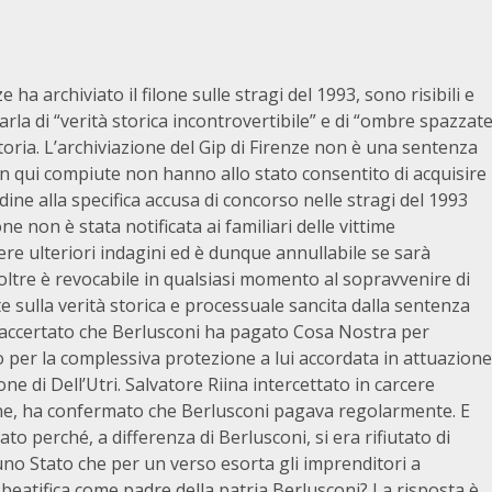
 ha archiviato il filone sulle stragi del 1993, sono risibili e
la di “verità storica incontrovertibile” e di “ombre spazzat
oria. L’archiviazione del Gip di Firenze non è una sentenza
sin qui compiute non hanno allo stato consentito di acquisire
ine alla specifica accusa di concorso nelle stragi del 1993
one non è stata notificata ai familiari delle vittime
dere ulteriori indagini ed è dunque annullabile se sarà
ltre è revocabile in qualsiasi momento al sopravvenire di
ulla verità storica e processuale sancita dalla sentenza
ha accertato che Berlusconi ha pagato Cosa Nostra per
vo per la complessiva protezione a lui accordata in attuazione
ne di Dell’Utri. Salvatore Riina intercettato in carcere
e, ha confermato che Berlusconi pagava regolarmente. E
o perché, a differenza di Berlusconi, si era rifiutato di
uno Stato che per un verso esorta gli imprenditori a
 beatifica come padre della patria Berlusconi? La risposta è