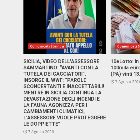
Comunicati Stampa
Comunicati 
SICILIA, VIDEO DELL’ASSESSORE
10eLotto: in 
SAMMARTINO: “AVANTI CON LA
100mila euro
TUTELA DEI CACCIATORI”.
(PA) vinti 1
INSORGE IL WWF: “PAROLE
7 Agosto 202
SCONCERTANTI E INACCETTABILI!
MENTRE IN SICILIA CONTINUA LA
DEVASTAZIONE DEGLI INCENDI E
LA FAUNA AGONIZZA PER I
CAMBIAMENTI CLIMATICI,
L’ASSESSORE VUOLE PROTEGGERE
LE DOPPIETTE”
7 Agosto 2026