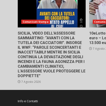
Comunicati Stampa
Comunic
SICILIA, VIDEO DELL’ASSESSORE
10eLotto: 
SAMMARTINO: “AVANTI CON LA
euro – Lo
TUTELA DEI CACCIATORI”. INSORGE
13.500 e
IL WWF: “PAROLE SCONCERTANTI E
7 Agosto
INACCETTABILI! MENTRE IN SICILIA
CONTINUA LA DEVASTAZIONE DEGLI
INCENDI E LA FAUNA AGONIZZA PER I
CAMBIAMENTI CLIMATICI,
L’ASSESSORE VUOLE PROTEGGERE LE
DOPPIETTE”
7 Agosto 2026
Info e Contatti