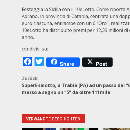
Festeggia la Sicilia con il 10eLotto. Come riporta
Adrano, in provincia di Catania, centrata una doppi
euro ciascuna, entrambe con un 6 “Oro”, realizzate
10eLotto ha distribuito premi per 12,39 milioni di eu
anno.
condividi su:
Facebook
Twitter
Share
Post
Beitragsnavigation
Zurück
SuperEnalotto, a Trabia (PA) ad un passo dal “6
messo a segno un “5” da oltre 111mila
VERWANDTE GESCHICHTEN