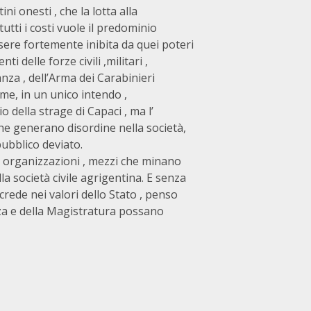
i onesti , che la lotta alla
tutti i costi vuole il predominio
sere fortemente inibita da quei poteri
i delle forze civili ,militari ,
inanza , dell’Arma dei Carabinieri
ieme, in un unico intendo ,
 della strage di Capaci , ma l’
che generano disordine nella società,
pubblico deviato.
e organizzazioni , mezzi che minano
la società civile agrigentina. E senza
rede nei valori dello Stato , penso
anza e della Magistratura possano