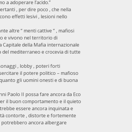
o a adoperare l’acido.”
rtanti , per dire poco , che nella
o effetti lesivi , lesioni nello
te altre “ menti cattive “ , mafiosi
o e vivono nel territorio di
 Capitale della Mafia internazionale
o del mediterraneo e crocevia di tutte
sonaggi , lobby , poteri forti
rcitare il potere politico – mafioso
uanto gli uomini onesti e di buona
ni Paolo II possa fare ancora da Eco
 per il buon comportamento e il quieto
potrebbe essere ancora inquinata e
tà contorte , distorte e fortemente
vile potrebbero ancora albergare