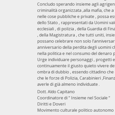
Concludo sperando insieme agli agrigentin
criminalità organizzata ,alla mafia, che a 
nelle cose pubbliche e private , possa es
dello Stato , rappresentati da Uomini valent
ecclesiali , di polizia , della Guardia di F
, della Magistratura , che tutti uniti, ins
possano celebrare non solo l’anniversario
anniversario della perdita degli uomini 
nella politica e nel consumo del denaro 
Urge individuare personaggi , progetti 
continuamente il giusto quieto vivere del
ombra di dubbio , essendo cittadino che c
che le forze di Polizia, Carabinieri ,Fin
averle di già almeno individuate .
Dott. Aldo Capitano
Coordinatore di “ Insieme nel Sociale “
Diritti e Doveri
Movimento culturale politico autonomo