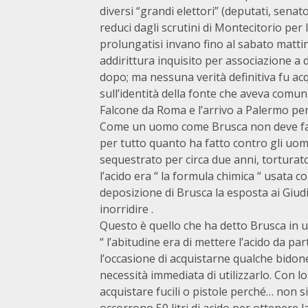
diversi “grandi elettori” (deputati, senator
reduci dagli scrutini di Montecitorio per 
prolungatisi invano fino al sabato matti
addirittura inquisito per associazione a
dopo; ma nessuna verità definitiva fu ac
sull’identità della fonte che aveva comuni
Falcone da Roma e l’arrivo a Palermo per l
Come un uomo come Brusca non deve far
per tutto quanto ha fatto contro gli uomi
sequestrato per circa due anni, torturato,
l’acido era “ la formula chimica “ usata c
deposizione di Brusca la esposta ai Giud
inorridire .
Questo è quello che ha detto Brusca in u
“ l’abitudine era di mettere l’acido da pa
l’occasione di acquistarne qualche bidone
necessità immediata di utilizzarlo. Con l
acquistare fucili o pistole perché… non 