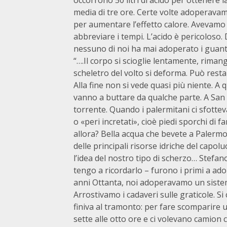
occorrono 50 litri di acido per ottenere 
media di tre ore. Certe volte adoperava
per aumentare l’effetto calore. Avevam
abbreviare i tempi. L’acido è pericoloso. 
nessuno di noi ha mai adoperato i guant
“….Il corpo si scioglie lentamente, rimang
scheletro del volto si deforma. Può resta
Alla fine non si vede quasi più niente. A 
vanno a buttare da qualche parte. A San
torrente. Quando i palermitani ci sfotte
o «peri incretati», cioè piedi sporchi di 
allora? Bella acqua che bevete a Palermo…
delle principali risorse idriche del capol
l’idea del nostro tipo di scherzo… Stefan
tengo a ricordarlo – furono i primi a adope
anni Ottanta, noi adoperavamo un sistem
Arrostivamo i cadaveri sulle graticole. Si
finiva al tramonto: per fare scomparire
sette alle otto ore e ci volevano camion 