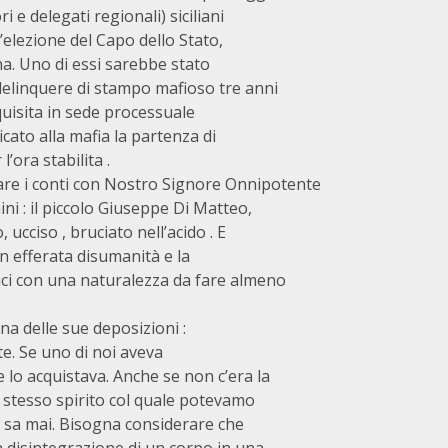
i e delegati regionali) siciliani
l’elezione del Capo dello Stato,
na. Uno di essi sarebbe stato
 delinquere di stampo mafioso tre anni
quisita in sede processuale
cato alla mafia la partenza di
’ora stabilita .
e i conti con Nostro Signore Onnipotente
ni : il piccolo Giuseppe Di Matteo,
 ucciso , bruciato nell’acido . E
on efferata disumanità e la
ici con una naturalezza da fare almeno
na delle sue deposizioni :
rte. Se uno di noi aveva
 lo acquistava. Anche se non c’era la
o stesso spirito col quale potevamo
si sa mai. Bisogna considerare che