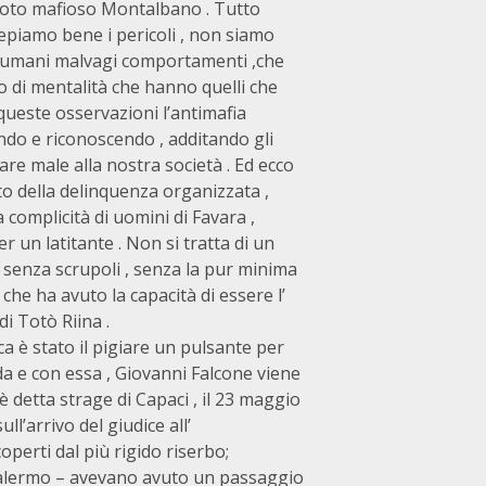
al noto mafioso Montalbano . Tutto
epiamo bene i pericoli , non siamo
disumani malvagi comportamenti ,che
o di mentalità che hanno quelli che
 queste osservazioni l’antimafia
ndo e riconoscendo , additando gli
re male alla nostra società . Ed ecco
to della delinquenza organizzata ,
a complicità di uomini di Favara ,
 un latitante . Non si tratta di un
o senza scrupoli , senza la pur minima
che ha avuto la capacità di essere l’
di Totò Riina .
 è stato il pigiare un pulsante per
da e con essa , Giovanni Falcone viene
detta strage di Capaci , il 23 maggio
ull’arrivo del giudice all’
erti dal più rigido riserbo;
 Palermo – avevano avuto un passaggio