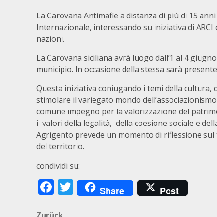
La Carovana Antimafie a distanza di più di 15 anni
Internazionale, interessando su iniziativa di ARCI e 
nazioni.
La Carovana siciliana avrà luogo dall’1 al 4 giugn
municipio. In occasione della stessa sarà presente
Questa iniziativa coniugando i temi della cultura, 
stimolare il variegato mondo dell’associazionismo, d
comune impegno per la valorizzazione del patrimon
i valori della legalità, della coesione sociale e dell
Agrigento prevede un momento di riflessione sul t
del territorio.
condividi su:
Facebook
Twitter
Share
Post
Zurück