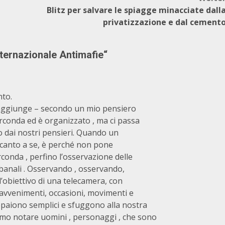
Blitz per salvare le spiagge minacciate dall
privatizzazione e dal cement
ternazionale Antimafie
“
nto.
i raggiunge – secondo un mio pensiero
irconda ed è organizzato , ma ci passa
o dai nostri pensieri. Quando un
accanto a se, è perché non pone
rconda , perfino l’osservazione delle
ù banali . Osservando , osservando,
l’obiettivo di una telecamera, con
avvenimenti, occasioni, movimenti e
ppaiono semplici e sfuggono alla nostra
mmo notare uomini , personaggi , che sono