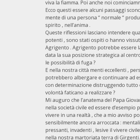
viva la fiamma. Poi anche noi cominciamm
Ecco questi essere alcuni passaggi sconce
mente di una persona “ normale “ producon
spirito , nell’anima .
Queste riflessioni lasciano intendere quan
potenti , sono stati ospiti o hanno vissut
Agrigento . Agrigento potrebbe essere la
data la sua posizione strategica al centr
le possibilità di fuga ?
E nella nostra città menti eccellenti , per
potrebbero albergare e continuare ad ese
con determinazione distruggendo tutto q
volontà faticano a realizzare ?
Mi auguro che l’anatema del Papa Giovan
nella società civile ed essere d’esempio
vivere in una realtà , che a mio avviso 
sensibilmente ancora arroccata : mentali
pressanti, invadenti , lesive il vivere ci
nella nostra martoriata terra di Girgenti.