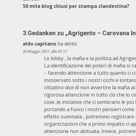
Beitragsnavigation
50 mila blog chiusi per stampa clandestina?
3 Gedanken zu „
Agrigento – Carovana In
aldo capitano
ha detto:
30 Maggio 2011 alle 07:17
Le lobby , la mafia e la politica ad Agrige
La identificazione dei poteri di mafia s
– facendo attenzione a tutto quanto ci c
inosservato sotto i nostri occhi e lontan
cittadino dice di non avvertire la mafia 
rigorosa attenzione in tutto ciò che lo ci
cose ,le iniziative che ci sembrano le pi
portando a fuoco i nostri pensieri come 
effetto zummata , potremmo registrare 
organizzazioni che a primo impatto ci a
attenzione non abituata. Invece, potre