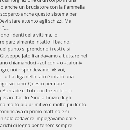
la disintegrazione di un corpo in una
mo anche un bruciatore con la fiammella
o scoperto anche questo sistema per
Devi stare attento agli schizzi. Ma
i.”……
ono i denti della vittima, lo
re parzialmente intatto il bacino…
quel punto si prendono i resti e si
 Giuseppe Jato li andavamo a buttare nel
vano chiamandoci «zoticoni» o «cafoni»
fango, noi rispondevamo: «E voi,
 ». La diga dello Jato è infatti una
uogo siciliano. Questo per dare
o Bontade e Totuccio Inzerillo – ci
rare l’acido. Sino all’inizio degli
a molto più primitivo e molto più lento.
 cominciava di primo mattino e si
 un solo cadavere impiegavamo dalle
carichi di legna per tenere sempre