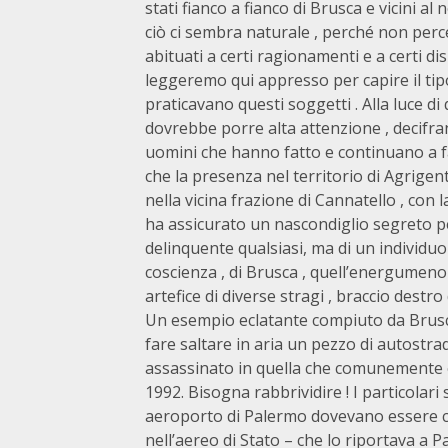
stati fianco a fianco di Brusca e vicini 
ciò ci sembra naturale , perché non perc
abituati a certi ragionamenti e a certi 
leggeremo qui appresso per capire il tip
praticavano questi soggetti . Alla luce di
dovrebbe porre alta attenzione , decifra
uomini che hanno fatto e continuano a fa
che la presenza nel territorio di Agrigen
nella vicina frazione di Cannatello , con l
ha assicurato un nascondiglio segreto per
delinquente qualsiasi, ma di un individu
coscienza , di Brusca , quell’energumeno 
artefice di diverse stragi , braccio destro 
Un esempio eclatante compiuto da Brusca
fare saltare in aria un pezzo di autostra
assassinato in quella che comunemente è 
1992. Bisogna rabbrividire ! I particolari s
aeroporto di Palermo dovevano essere cop
nell’aereo di Stato – che lo riportava a