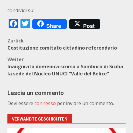
condividi su:
Facebook
Twitter
Share
Post
Beitragsnavigation
Zurück
Costituzione comitato cittadino referendario
Weiter
Inaugurata domenica scorsa a Sambuca di Sicilia
la sede del Nucleo UNUCI “Valle del Belice”
Lascia un commento
Devi essere
connesso
per inviare un commento.
VERWANDTE GESCHICHTEN