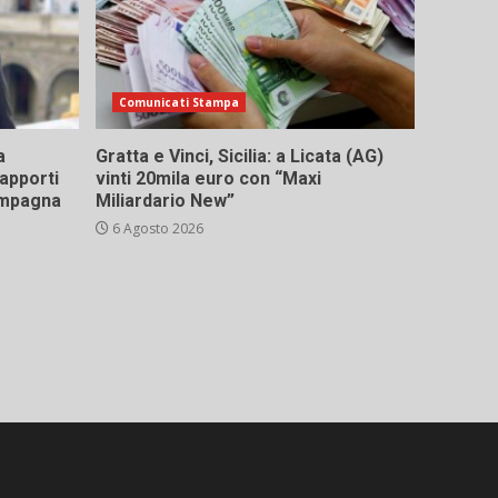
Comunicati Stampa
a
Gratta e Vinci, Sicilia: a Licata (AG)
rapporti
vinti 20mila euro con “Maxi
campagna
Miliardario New”
6 Agosto 2026