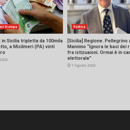
ati Stampa
Politica
in Sicilia tripletta da 100mila
[Sicilia] Regione. Pellegrino 
tto, a Misilmeri (PA) vinti
Mannino “Ignora le basi dei 
uro
fra istizuaioni. Ormai è in 
elettorale”
 2026
7 Agosto 2026