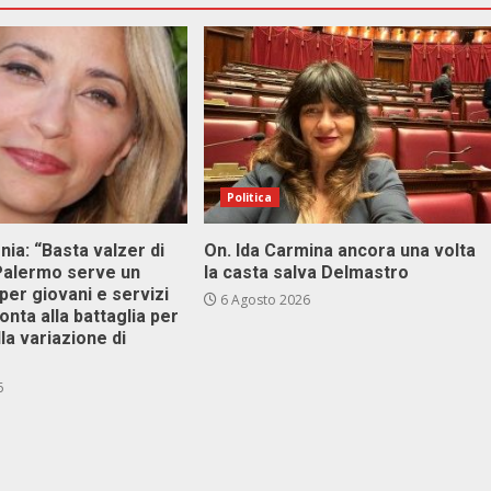
Politica
onia: “Basta valzer di
On. Ida Carmina ancora una volta
 Palermo serve un
la casta salva Delmastro
er giovani e servizi
6 Agosto 2026
ronta alla battaglia per
lla variazione di
6