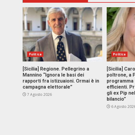
Politica
Politica
[Sicilia] Regione. Pellegrino a
[Sicilia] Car
Mannino “Ignora le basi dei
poltrone, a
rapporti fra istizuaioni. Ormai è in
programma p
campagna elettorale”
efficienti. P
gli ex Pip ne
7 Agosto 2026
bilancio”
6 Agosto 202