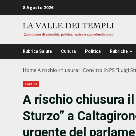
Zum
8 Agosto 2026
Inhalt
springen
Rubrica Salute
Cultura
Politica
Rubriche
Home
A rischio chiusura il Convitto INPS “Luigi S
Politica
A rischio chiusura i
Sturzo” a Caltagiron
urgente del parlame