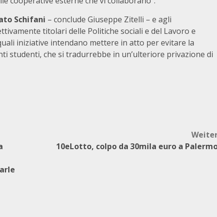
delle cooperative esterne che vi collaborano”.
ato Schifani
– conclude Giuseppe Zitelli – e agli
ettivamente titolari delle Politiche sociali e del Lavoro e
uali iniziative intendano mettere in atto per evitare la
ti studenti, che si tradurrebbe in un’ulteriore privazione di
Weite
a
10eLotto, colpo da 30mila euro a Palerm
arle