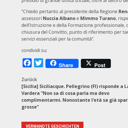
presidio di grande utilità sociale, oltre al lavoro 
“Chiedo pertanto al presidente della Regione
Ren
assessori
Nuccia Albano
e
Mimmo Turano
, risp
dell’Istruzione e della Formazione professionale, q
chiusura del Convitto, punto di riferimento per tan
servizi essenziali per la comunità”.
condividi su:
Facebook
Twitter
Share
Post
Beitragsnavigation
Zurück
[Sicilia] Siciliacque. Pellegrino (FI) risponde a L
Vardera “Non sa di cosa parla ma devo
complimentarmi. Nonostante l’età sa già spar
grosse”
VERWANDTE GESCHICHTEN