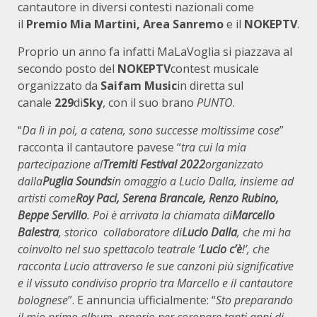
cantautore in diversi contesti nazionali come
il
Premio Mia Martini, Area Sanremo
e il
NOKEPTV
.
Proprio un anno fa infatti MaLaVoglia si piazzava al
secondo posto del
NOKEPTV
contest musicale
organizzato da
Saifam Music
in diretta sul
canale
229
di
Sky
, con il suo brano
PUNTO
.
“
Da lì in poi, a catena, sono successe moltissime cose
”
racconta il cantautore pavese “
tra cui la mia
partecipazione al
Tremiti Festival 2022
organizzato
dalla
Puglia Sounds
in omaggio a Lucio Dalla, insieme ad
artisti come
Roy Paci, Serena Brancale, Renzo Rubino,
Beppe Servillo
. Poi è arrivata la chiamata di
Marcello
Balestra
, storico collaboratore di
Lucio Dalla
, che mi ha
coinvolto nel suo spettacolo teatrale ‘
Lucio c’è
!’, che
racconta Lucio attraverso le sue canzoni più significative
e il vissuto condiviso proprio tra Marcello e il cantautore
bolognese
”. E annuncia ufficialmente: “
Sto preparando
il mio primo album, proprio per coronare tanti anni di