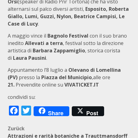
Orsi
(speaker di Radio Pnr Tortona) che ha visto
alternarsi sul palco diversi artisti,
Esposito, Roberta
Giallo, Lumi, Guzzi, Nylon, Beatrice Campisi, Le
Case di Lucy
.
A maggio vince il
Bagnolo Festival
con il suo brano
inedito
Allevati a terra
, festival sotto la direzione
artistica di
Barbara Zappamiglio
, storica corista
di
Laura Pausini
.
Appuntamento l’8 luglio a
Olevano di Lomellina
(PV)
presso la
Piazza del Municipio
,alle ore
21.
Prevendite online su
VIVATICKET.IT
condividi su:
Facebook
Twitter
Share
Post
Beitragsnavigation
Zurück
Attrazioni e rarità botaniche a Trauttmansdorff