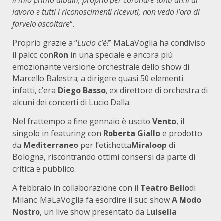
lavoro e tutti i riconoscimenti ricevuti, non vedo l’ora di
farvelo ascoltare
“.
Proprio grazie a “
Lucio c’è!
” MaLaVoglia ha condiviso
il palco con
Ron
in una speciale e ancora più
emozionante versione orchestrale dello show di
Marcello Balestra; a dirigere quasi 50 elementi,
infatti, c’era
Diego Basso
, ex direttore di orchestra di
alcuni dei concerti di Lucio Dalla.
Nel frattempo a fine gennaio è uscito
Vento
, il
singolo in featuring con
Roberta Giallo
e prodotto
da
Mediterraneo
per l’etichetta
Miraloop
di
Bologna, riscontrando ottimi consensi da parte di
critica e pubblico.
A febbraio in collaborazione con il
Teatro Bello
di
Milano MaLaVoglia fa esordire il suo show
A Modo
Nostro
, un live show presentato da
Luisella