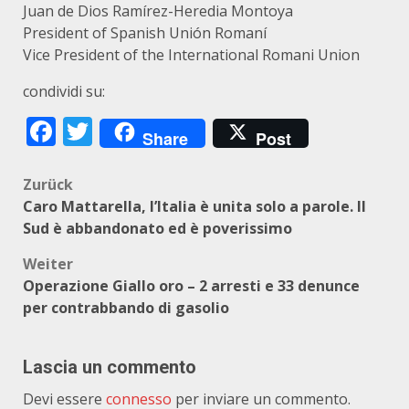
Juan de Dios Ramírez-Heredia Montoya
President of Spanish Unión Romaní
Vice President of the International Romani Union
condividi su:
Facebook
Twitter
Share
Post
Beitragsnavigation
Zurück
Caro Mattarella, l’Italia è unita solo a parole. Il
Sud è abbandonato ed è poverissimo
Weiter
Operazione Giallo oro – 2 arresti e 33 denunce
per contrabbando di gasolio
Lascia un commento
Devi essere
connesso
per inviare un commento.