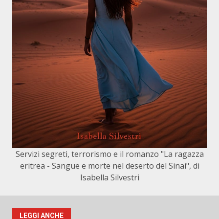
Servizi segreti, terrorismo e il romanzo "La ragazza
eritrea - Sangue e morte nel deserto del Sinai", di
Isabella Silvestri
LEGGI ANCHE