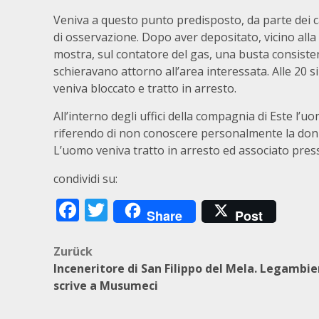
Veniva a questo punto predisposto, da parte dei ca
di osservazione. Dopo aver depositato, vicino alla c
mostra, sul contatore del gas, una busta consistent
schieravano attorno all’area interessata. Alle 20 s
veniva bloccato e tratto in arresto.
All’interno degli uffici della compagnia di Este 
riferendo di non conoscere personalmente la donn
L’uomo veniva tratto in arresto ed associato press
condividi su:
Facebook
Twitter
Share
Post
Beitragsnavigation
Zurück
Inceneritore di San Filippo del Mela. Legambi
scrive a Musumeci