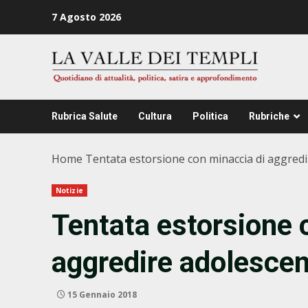
Zum
7 Agosto 2026
Inhalt
springen
Rubrica Salute
Cultura
Politica
Rubriche
Home
Tentata estorsione con minaccia di aggred
Notizie
Tentata estorsione 
aggredire adolesce
15 Gennaio 2018