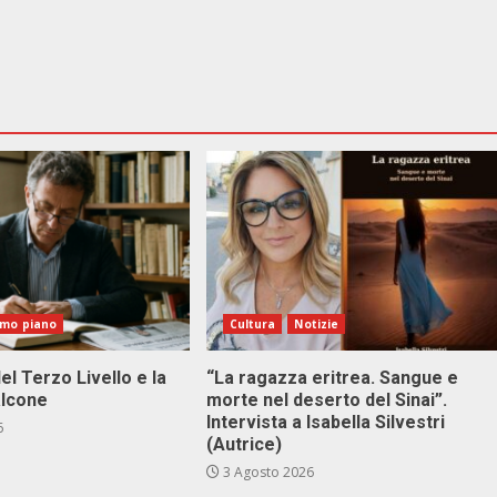
imo piano
Cultura
Notizie
el Terzo Livello e la
“La ragazza eritrea. Sangue e
alcone
morte nel deserto del Sinai”.
Intervista a Isabella Silvestri
6
(Autrice)
3 Agosto 2026