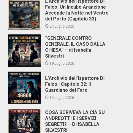
L’Archivio dell’Ispettore Di
Falco: Un Incubo Arancione
Accende la Notte nel Ventre
del Porto (Capitolo 33)
24 Luglio 2026
“GENERALE CONTRO
GENERALE. IL CASO DALLA
CHIESA” – di Isabella
Silvestri
19 Luglio 2026
L’Archivio dell’Ispettore Di
,
Falco | Capitolo 32: Il
Guardiano del Faro
14 Luglio 2026
a
COSA SCRIVEVA LA CIA SU
ANDREOTTI E I SERVIZI
SEGRETI? – DI ISABELLA
SILVESTRI