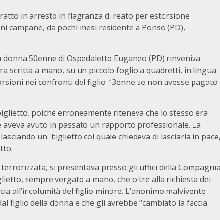
ratto in arresto in flagranza di reato per estorsione
ni campane, da pochi mesi residente a Ponso (PD),
una donna 50enne di Ospedaletto Euganeo (PD) rinveniva
ra scritta a mano, su un piccolo foglio a quadretti, in lingua
torsioni nei confronti del figlio 13enne se non avesse pagato
iglietto, poiché erroneamente riteneva che lo stesso era
ale aveva avuto in passato un rapporto professionale. La
asciando un biglietto col quale chiedeva di lasciarla in pace
tto.
 terrorizzata, si presentava presso gli uffici della Compagni
glietto, sempre vergato a mano, che oltre alla richiesta dei
ia all’incolumità del figlio minore. L’anonimo malvivente
dal figlio della donna e che gli avrebbe “cambiato la faccia