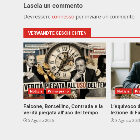
Lascia un commento
Devi essere
connesso
per inviare un commento.
VERWANDTE GESCHICHTEN
Notizie
Primo piano
Notizie
Pr
Falcone, Borsellino, Contrada e la
L’equivoco d
verità piegata all’uso del tempo
lezione di F
5 Agosto 2026
3 Agosto 202