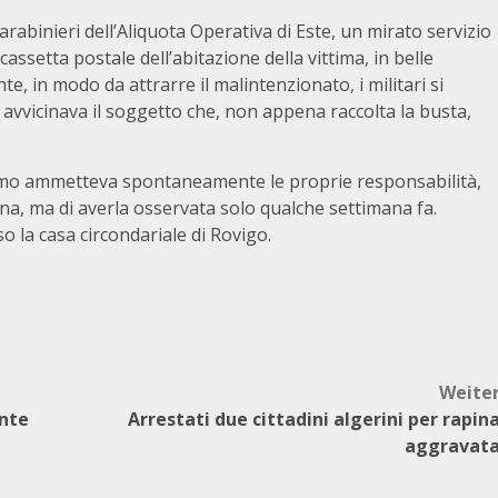
rabinieri dell’Aliquota Operativa di Este, un mirato servizio
assetta postale dell’abitazione della vittima, in belle
e, in modo da attrarre il malintenzionato, i militari si
i avvicinava il soggetto che, non appena raccolta la busta,
l’uomo ammetteva spontaneamente le proprie responsabilità,
a, ma di averla osservata solo qualche settimana fa.
o la casa circondariale di Rovigo.
Weite
ente
Arrestati due cittadini algerini per rapin
aggravat