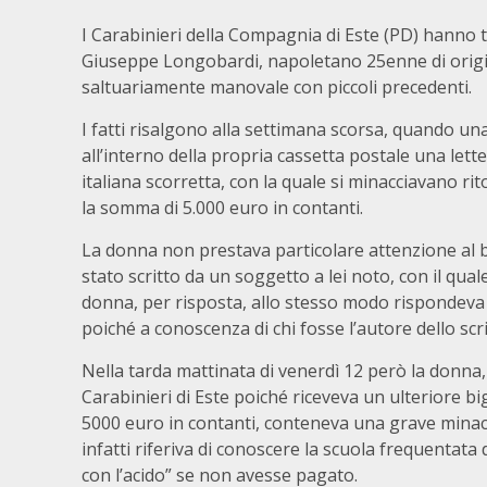
I Carabinieri della Compagnia di Este (PD) hanno t
Giuseppe Longobardi, napoletano 25enne di origi
saltuariamente manovale con piccoli precedenti.
I fatti risalgono alla settimana scorsa, quando 
all’interno della propria cassetta postale una lette
italiana scorretta, con la quale si minacciavano ri
la somma di 5.000 euro in contanti.
La donna non prestava particolare attenzione al b
stato scritto da un soggetto a lei noto, con il qu
donna, per risposta, allo stesso modo rispondeva l
poiché a conoscenza di chi fosse l’autore dello scri
Nella tarda mattinata di venerdì 12 però la donna,
Carabinieri di Este poiché riceveva un ulteriore bi
5000 euro in contanti, conteneva una grave minacc
infatti riferiva di conoscere la scuola frequentata 
con l’acido” se non avesse pagato.