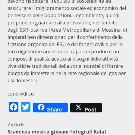
devono rispettare i requisiti di sostenibilità ed
assicurare il miglioramento sociale ed economico del
benessere delle popolazioni. Legambiente, quindi,
propone, di guardare alla previsione, nell’ambito
degli SSR locali dell’Area Metropolitana di Messina, di
impianti ben dimensionati per il conferimento della
frazione organica dei RSU e dei fanghi civili e per la
loro digestione anaerobica, capaci di produrre un
compost di qualità, adatto ai bisogni delle attività
vivaistiche tradizionali della zona, nonché di fornire
biogas da immettere nella rete regionale del gas per
usi domestici.
condividi su:
Facebook
Twitter
Share
Post
Beitragsnavigation
Zurück
Scadenza mostra giovani fotografi Kalat