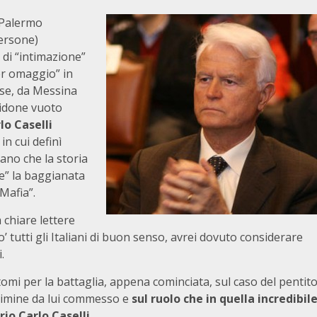
 Palermo
ersone)
 di “intimazione”
er omaggio” in
rse, da Messina
bidone vuoto
lo Caselli
n cui definì
ano che la storia
re” la baggianata
-Mafia”.
a chiare lettere
 tutti gli Italiani di buon senso, avrei dovuto considerare
.
omi per la battaglia, appena cominciata, sul caso del pentit
crimine da lui commesso e
sul ruolo che in quella incredibil
io Carlo Caselli.