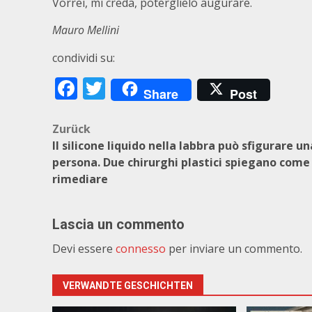
Vorrei, mi creda, poterglielo augurare.
Mauro Mellini
condividi su:
Facebook
Twitter
Share
Post
Beitragsnavigation
Zurück
Il silicone liquido nella labbra può sfigurare un
persona. Due chirurghi plastici spiegano come
rimediare
Lascia un commento
Devi essere
connesso
per inviare un commento.
VERWANDTE GESCHICHTEN