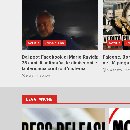
Notizie
Primo piano
Notizie
Pr
Dal post Facebook di Mario Ravidà:
Falcone, Bor
35 anni di antimafia, le dimissioni e
verità piega
la denuncia contro il ‘sistema’
5 Agosto 202
8 Agosto 2026
LEGGI ANCHE