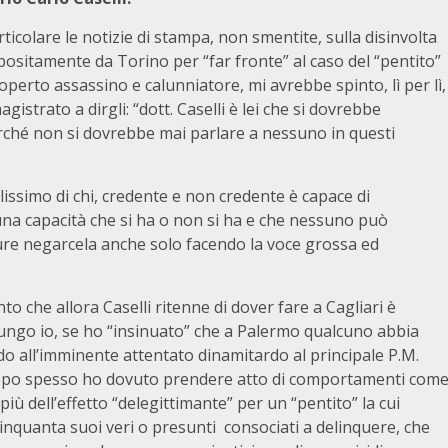
icolare le notizie di stampa, non smentite, sulla disinvolta
 appositamente da Torino per “far fronte” al caso del “pentito”
operto assassino e calunniatore, mi avrebbe spinto, lì per lì,
gistrato a dirgli: “dott. Caselli è lei che si dovrebbe
erché non si dovrebbe mai parlare a nessuno in questi
issimo di chi, credente e non credente è capace di
è una capacità che si ha o non si ha e che nessuno può
ure negarcela anche solo facendo la voce grossa ed
 che allora Caselli ritenne di dover fare a Cagliari è
giungo io, se ho “insinuato” che a Palermo qualcuno abbia
o all’imminente attentato dinamitardo al principale P.M.
oppo spesso ho dovuto prendere atto di comportamenti com
iù dell’effetto “delegittimante” per un “pentito” la cui
cinquanta suoi veri o presunti consociati a delinquere, che