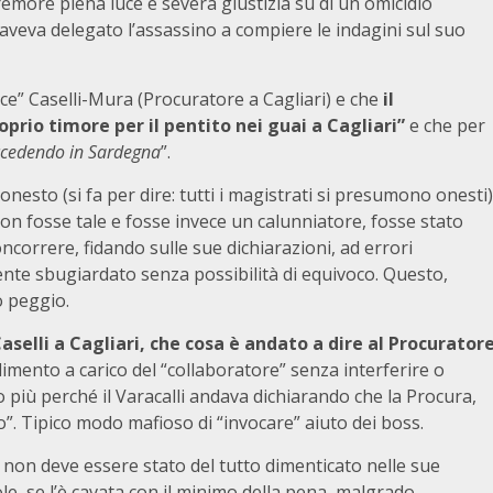
remore piena luce e severa giustizia su di un omicidio
i aveva delegato l’assassino a compiere le indagini sul suo
tice” Caselli-Mura (Procuratore a Cagliari) e che
il
prio timore per il pentito nei guai a Cagliari”
e che per
uccedendo in Sardegna
”.
esto (si fa per dire: tutti i magistrati si presumono onesti)
n fosse tale e fosse invece un calunniatore, fosse stato
ncorrere, fidando sulle sue dichiarazioni, ad errori
nte sbugiardato senza possibilità di equivoco. Questo,
o peggio.
aselli a Cagliari, che cosa è andato a dire al Procurator
imento a carico del “collaboratore” senza interferire o
to più perché il Varacalli andava dichiarando che la Procura,
”. Tipico modo mafioso di “invocare” aiuto dei boss.
 non deve essere stato del tutto dimenticato nelle sue
ole, se l’è cavata con il minimo della pena, malgrado