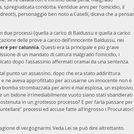
va, spregiudicata condotta. Ventidue anni per l’omicidio, il
Andreotti, personaggio ben noto a Caselli, diceva che a pensa
ei due processi (quella a carico di Baldussu e quella a carico
icazione delle prove a carico dell’innocente Baldussu, nei
dere per calunnia
. Questi era la principale e più grave
issione di un mandato di cattura malgrado l’omicidio, i
icato dopo l’assassinio affermati oramai da una sentenza.
tal punto un assassino, dopo che era stato addirittura
ne e ne aveva approfittato per accusarne un innocente non è
 bomba strombazzata per anni e mai esplosa, un esplosivo
ia, e un bidone irrimediabilmente vuoto siano stati sbandierati
sostenuta in un grottesco processo? E per farla passare per
puntellare” processi ed accuse fatte all’ingrosso i Procuratori
ragione di vergognarmi. Veda Lei se può dire altrettanto.