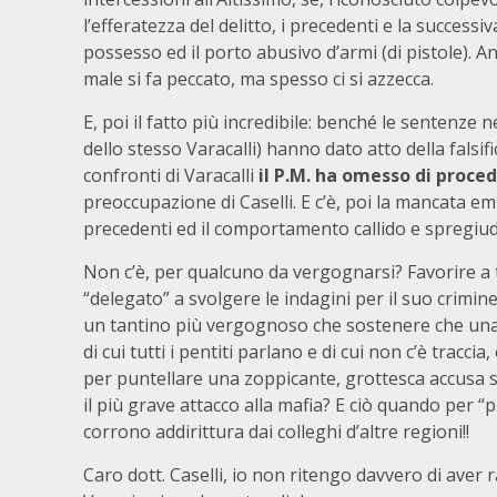
l’efferatezza del delitto, i precedenti e la successi
possesso ed il porto abusivo d’armi (di pistole). 
male si fa peccato, ma spesso ci si azzecca.
E, poi il fatto più incredibile: benché le sentenze n
dello stesso Varacalli) hanno dato atto della falsif
confronti di Varacalli
il P.M. ha omesso di proce
preoccupazione di Caselli. E c’è, poi la mancata em
precedenti ed il comportamento callido e spregiud
Non c’è, per qualcuno da vergognarsi? Favorire a 
“delegato” a svolgere le indagini per il suo crimi
un tantino più vergognoso che sostenere che una
di cui tutti i pentiti parlano e di cui non c’è tracc
per puntellare una zoppicante, grottesca accusa 
il più grave attacco alla mafia? E ciò quando per “
corrono addirittura dai colleghi d’altre regioni!!
Caro dott. Caselli, io non ritengo davvero di aver 