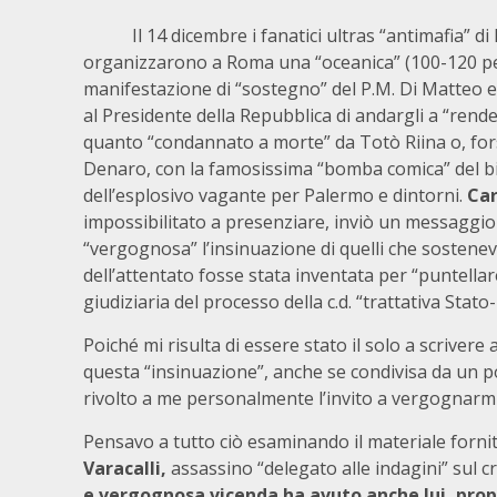
Il 14 dicembre i fanatici ultras “antimafia” di
organizzarono a Roma una “oceanica” (100-120 p
manifestazione di “sostegno” del P.M. Di Matteo e
al Presidente della Repubblica di andargli a “rend
quanto “condannato a morte” da Totò Riina o, fo
Denaro, con la famosissima “bomba comica” del 
dell’esplosivo vagante per Palermo e dintorni.
Car
impossibilitato a presenziare, inviò un messaggio i
“vergognosa” l’insinuazione di quelli che sostenev
dell’attentato fosse stata inventata per “puntella
giudiziaria del processo della c.d. “trattativa Stato
Poiché mi risulta di essere stato il solo a scrivere 
questa “insinuazione”, anche se condivisa da un po’
rivolto a me personalmente l’invito a vergognarmi
Pensavo a tutto ciò esaminando il materiale fornit
Varacalli,
assassino “delegato alle indagini” sul 
e vergognosa vicenda ha avuto anche lui, propr