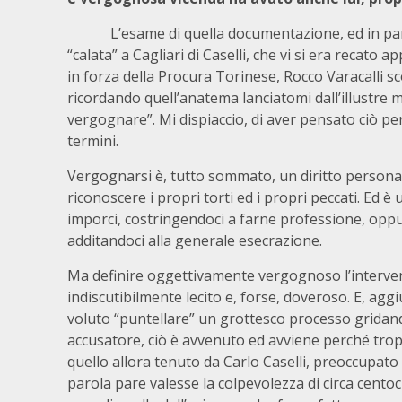
L’esame di quella documentazione, ed in part
“calata” a Cagliari di Caselli, che vi si era recato
in forza della Procura Torinese, Rocco Varacalli sc
ricordando quell’anatema lanciatomi dall’illustre ma
vergognare”. Mi dispiaccio, di aver pensato ciò p
termini.
Vergognarsi è, tutto sommato, un diritto personal
riconoscere i propri torti ed i propri peccati. Ed 
imporci, costringendoci a farne professione, opp
additandoci alla generale esecrazione.
Ma definire oggettivamente vergognoso l’intervento
indiscutibilmente lecito e, forse, doveroso. E, ag
voluto “puntellare” un grottesco processo gridand
accusatore, ciò è avvenuto ed avviene perché tr
quello allora tenuto da Carlo Caselli, preoccupato p
parola pare valesse la colpevolezza di circa cento