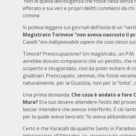
non di quella dell’esigenza che fosse fatta senza 
efferato e sui veri e propri delitti commessi da ch
crimine.
Si poteva leggere sui giornali dell’Isola di un “ver
Magistrato Torinese “non aveva nascosto il pro
Caselli “
era indispensabile sapere che cosa stesse s
Timore? Preoccupazione? Un magistrato, un P.M. on
avrebbe dovuto compiacersi che un pentito, che no
scoperto e sbugiardato, così da poter evitare di co
giudiziari. Preoccupato, semmai, che fosse verame
naturalmente, per la Giustizia, non per la “lotta”, 
Una prima domanda:
Che cosa è andato a fare C
Mura?
Era suo dovere attendere l’esito del proced
lasciar intendere che avesse interferito. E ciò tan
per la quale aveva lavorato “lo aveva abbandonato
Certo è che Varacalli da qualche Santo in Paradiso
intercessioni all’Altissimo, se, riconosciuto colpev