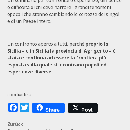
Un seminario per confrontare esperienze, diffidenze
e difficoltà di chi deve narrare i grandi fenomeni
epocali che stanno cambiando le certezze dei singoli
e di un Paese intero.
Un confronto aperto a tutti, perché
proprio la
Sicilia – e in Sicilia la provincia di Agrigento – è
stata e continua ad essere la frontiera più
esposta sulla quale si incontrano popoli ed
esperienze diverse
.
condividi su:
Facebook
Twitter
Share
Post
Beitragsnavigation
Zurück