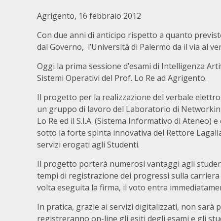
Agrigento, 16 febbraio 2012
Con due anni di anticipo rispetto a quanto previst
dal Governo, l’Università di Palermo da il via al ve
Oggi la prima sessione d’esami di Intelligenza Arti
Sistemi Operativi del Prof. Lo Re ad Agrigento.
Il progetto per la realizzazione del verbale elettro
un gruppo di lavoro del Laboratorio di Networki
Lo Re ed il S.I.A. (Sistema Informativo di Ateneo) e 
sotto la forte spinta innovativa del Rettore Lagalla
servizi erogati agli Studenti.
Il progetto porterà numerosi vantaggi agli studen
tempi di registrazione dei progressi sulla carriera
volta eseguita la firma, il voto entra immediatamen
In pratica, grazie ai servizi digitalizzati, non sarà
registreranno on-line gli esiti degli esami e gli st