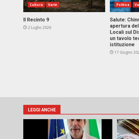
Cultura
Varie
Politica
Va
Il Recinto 9
Salute: Chinn
apertura del
2 Luglio 2026
Locali sul D
un tavolo te
istituzione
17 Giugno 20
LEGGI ANCHE