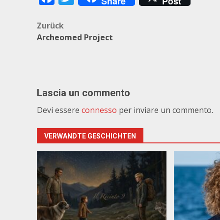
Share
Post
Beitragsnavigation
Zurück
Archeomed Project
Lascia un commento
Devi essere
connesso
per inviare un commento.
VERWANDTE GESCHICHTEN