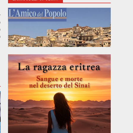
r
O
O
O