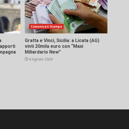
Comunicati Stampa
a
Gratta e Vinci, Sicilia: a Licata (AG)
rapporti
vinti 20mila euro con “Maxi
campagna
Miliardario New”
6 Agosto 2026