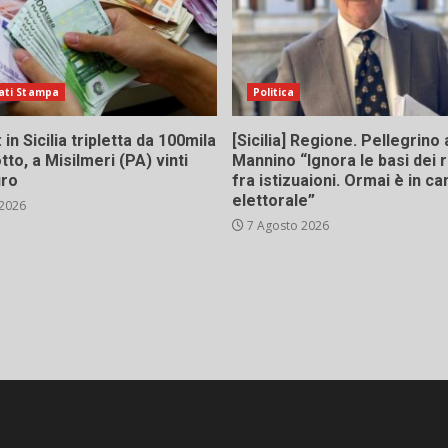
ati Stampa
Politica
in Sicilia tripletta da 100mila
[Sicilia] Regione. Pellegrino 
tto, a Misilmeri (PA) vinti
Mannino “Ignora le basi dei 
uro
fra istizuaioni. Ormai è in 
elettorale”
 2026
7 Agosto 2026