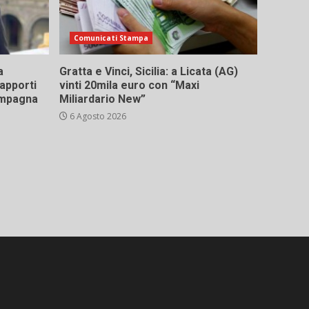
Comunicati Stampa
a
Gratta e Vinci, Sicilia: a Licata (AG)
rapporti
vinti 20mila euro con “Maxi
campagna
Miliardario New”
6 Agosto 2026