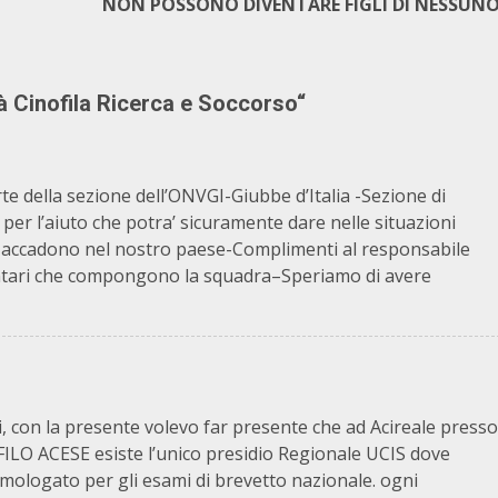
NON POSSONO DIVENTARE FIGLI DI NESSUN
tà Cinofila Ricerca e Soccorso
“
rte della sezione dell’ONVGI-Giubbe d’Italia -Sezione di
per l’aiuto che potra’ sicuramente dare nelle situazioni
ere accadono nel nostro paese-Complimenti al responsabile
olontari che compongono la squadra–Speriamo di avere
ari, con la presente volevo far presente che ad Acireale presso
O ACESE esiste l’unico presidio Regionale UCIS dove
mologato per gli esami di brevetto nazionale. ogni