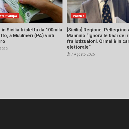
ati Stampa
Politica
in Sicilia tripletta da 100mila
[Sicilia] Regione. Pellegrino 
tto, a Misilmeri (PA) vinti
Mannino “Ignora le basi dei 
uro
fra istizuaioni. Ormai è in 
elettorale”
 2026
7 Agosto 2026