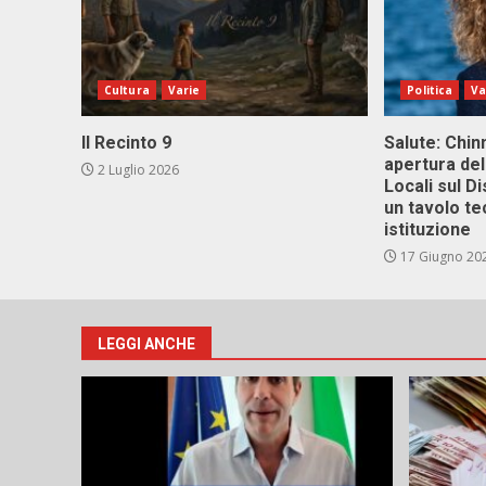
Cultura
Varie
Politica
Va
Il Recinto 9
Salute: Chinn
apertura del
2 Luglio 2026
Locali sul D
un tavolo te
istituzione
17 Giugno 20
LEGGI ANCHE