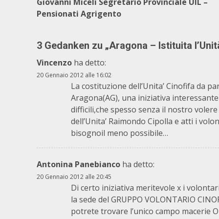
Giovanni Miceli Segretario Provinciale UIL –
Pensionati Agrigento
3 Gedanken zu „
Aragona – Istituita l’Uni
Vincenzo
ha detto:
20 Gennaio 2012 alle 16:02
La costituzione dell’Unita’ Cinofifa da pa
Aragona(AG), una iniziativa interessante 
difficili,che spesso senza il nostro vol
dell’Unita’ Raimondo Cipolla e atti i v
bisognoil meno possibile…
Antonina Panebianco
ha detto:
20 Gennaio 2012 alle 20:45
Di certo iniziativa meritevole x i volont
la sede del GRUPPO VOLONTARIO CINOFIL
potrete trovare l’unico campo macerie O