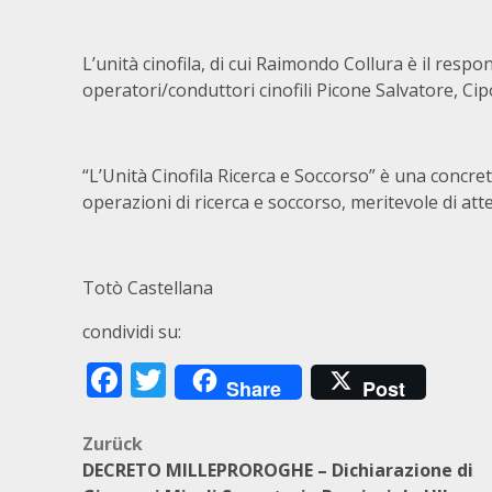
L’unità cinofila, di cui Raimondo Collura è il respo
operatori/conduttori cinofili Picone Salvatore, Cip
“L’Unità Cinofila Ricerca e Soccorso” è una concret
operazioni di ricerca e soccorso, meritevole di at
Totò Castellana
condividi su:
Facebook
Twitter
Share
Post
Beitragsnavigation
Zurück
DECRETO MILLEPROROGHE – Dichiarazione di