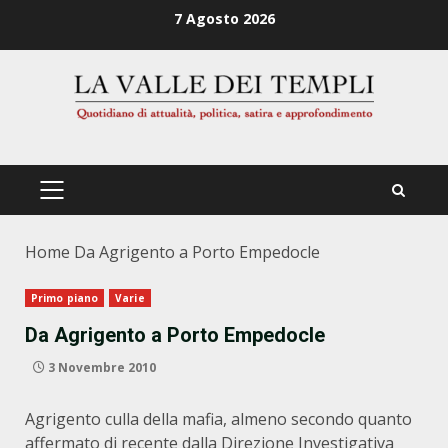
Zum
7 Agosto 2026
Inhalt
springen
PRIMÄRES
MENÜ
Home
Da Agrigento a Porto Empedocle
Primo piano
Varie
Da Agrigento a Porto Empedocle
3 Novembre 2010
Agrigento culla della mafia, almeno secondo quanto
affermato di recente dalla Direzione Investigativa