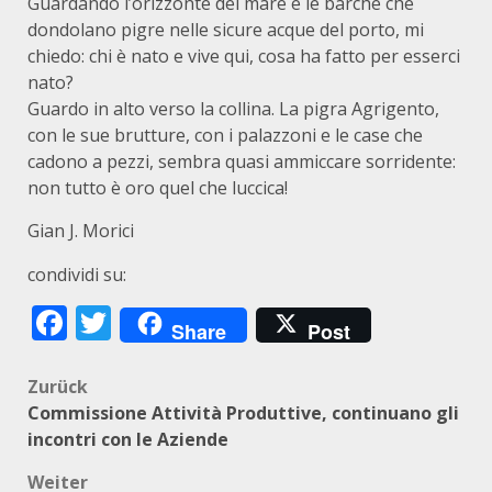
Guardando l’orizzonte del mare e le barche che
dondolano pigre nelle sicure acque del porto, mi
chiedo: chi è nato e vive qui, cosa ha fatto per esserci
nato?
Guardo in alto verso la collina. La pigra Agrigento,
con le sue brutture, con i palazzoni e le case che
cadono a pezzi, sembra quasi ammiccare sorridente:
non tutto è oro quel che luccica!
Gian J. Morici
condividi su:
Facebook
Twitter
Share
Post
Beitragsnavigation
Zurück
Commissione Attività Produttive, continuano gli
incontri con le Aziende
Weiter