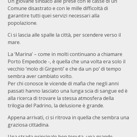
Un giovane sindaco alle prese con le casse di un
Comune disastrato e con le mille difficoltà di
garantire tutti quei servizi necessari alla
popolazione.
Ci si lascia alle spalle la città, per scendere verso il
mare.
La ‘Marina’ – come in molti continuano a chiamare
Porto Empedocle -, è quella che una volta era solo il
vecchio ‘molo di Girgenti’ e che da un po’ di tempo
sembra aver cambiato volto.
Per chi conosce le vicende di mafia che negli anni
passati hanno lasciato una lunga scia di sangue ed è
alla ricerca di trovare la stessa atmosfera della
trilogia del Padrino, la delusione è grande.
Appena arrivati, ci si ritrova in quella che sembra una
graziosa cittadina.
Una strada principale ben tenuta, una grande