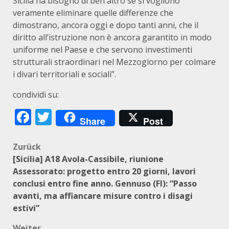
Sicilia ha bisogno di ben altro se si vogliono
veramente eliminare quelle differenze che
dimostrano, ancora oggi e dopo tanti anni, che il
diritto all’istruzione non è ancora garantito in modo
uniforme nel Paese e che servono investimenti
strutturali straordinari nel Mezzogiorno per colmare
i divari territoriali e sociali”.
condividi su:
Facebook
Twitter
Share
Post
Beitragsnavigation
Zurück
[Sicilia] A18 Avola-Cassibile, riunione
Assessorato: progetto entro 20 giorni, lavori
conclusi entro fine anno. Gennuso (FI): “Passo
avanti, ma affiancare misure contro i disagi
estivi”
Weiter