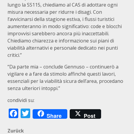
lungo la SS115, chiediamo al CAS di adottare ogni
misura necessaria per ridurre i disagi. Con
l’avvicinarsi della stagione estiva, i flussi turistici
aumenteranno in modo significativo: code e blocchi
improvvisi sarebbero ancora più inaccettabili.
Chiediamo chiarezza e informazione sui piani di
viabilità alternativi e personale dedicato nei punti
critici.”
“Da parte mia – conclude Gennuso – continuerò a
vigilare e a fare da stimolo affinché questi lavori,
essenziali per la viabilità sicura dell’area, procedano
senza ulteriori intoppi.”
condividi su:
Facebook
Twitter
Share
Post
Beitragsnavigation
Zurück