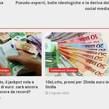
na
Pseudo-esperti, bolle ideologiche e la deriva de
social medi
Stampa
Comunicati Stampa
o, il jackpot vola a
10eLotto, premi per 25mila euro in
i di euro: sarà ancora
Sicilia
ncora da record?
3 Agosto 2026
6