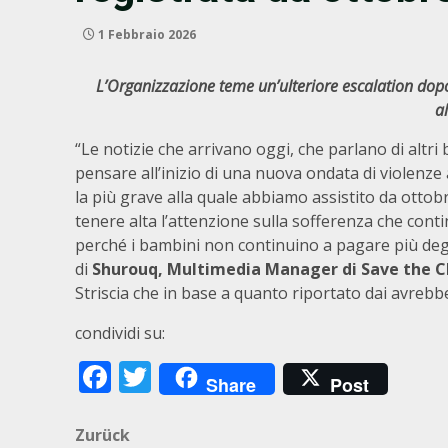
1 Febbraio 2026
L’Organizzazione teme un’ulteriore escalation dop
a
“Le notizie che arrivano oggi, che parlano di altri
pensare all’inizio di una nuova ondata di violenze a 
la più grave alla quale abbiamo assistito da ottobr
tenere alta l’attenzione sulla sofferenza che continu
perché i bambini non continuino a pagare più degli
di
Shurouq, Multimedia Manager di Save the C
Striscia che in base a quanto riportato dai avrebb
condividi su:
Facebook
Twitter
Share
Post
Beitragsnavigation
Zurück