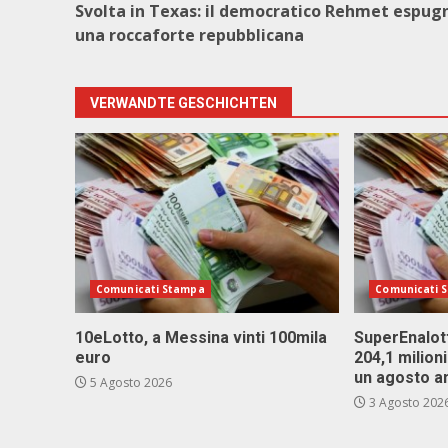
Svolta in Texas: il democratico Rehmet espug
una roccaforte repubblicana
VERWANDTE GESCHICHTEN
Comunicati Stampa
Comunicati 
10eLotto, a Messina vinti 100mila
SuperEnalott
euro
204,1 milion
un agosto a
5 Agosto 2026
3 Agosto 202