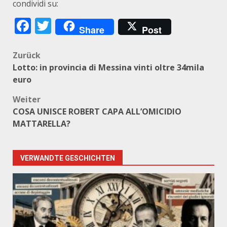
condividi su:
Facebook
Twitter
Share
Post
Beitragsnavigation
Zurück
Lotto: in provincia di Messina vinti oltre 34mila
euro
Weiter
COSA UNISCE ROBERT CAPA ALL’OMICIDIO
MATTARELLA?
VERWANDTE GESCHICHTEN