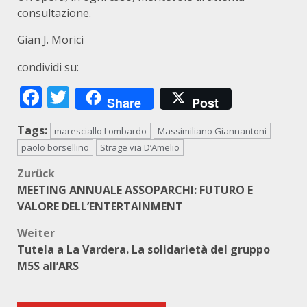
consultazione.
Gian J. Morici
condividi su:
Facebook
Twitter
Share
Post
Tags:
maresciallo Lombardo
Massimiliano Giannantoni
paolo borsellino
Strage via D’Amelio
Beitragsnavigation
Zurück
MEETING ANNUALE ASSOPARCHI: FUTURO E
VALORE DELL’ENTERTAINMENT
Weiter
Tutela a La Vardera. La solidarietà del gruppo
M5S all’ARS