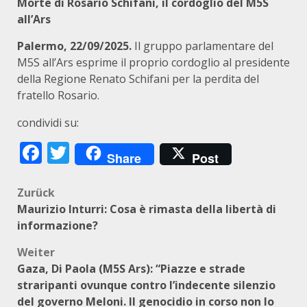
Morte di Rosario Schifani, il cordoglio del M5S
all’Ars
Palermo, 22/09/2025.
Il gruppo parlamentare del
M5S all’Ars esprime il proprio cordoglio al presidente
della Regione Renato Schifani per la perdita del
fratello Rosario.
condividi su:
Facebook
Twitter
Share
Post
Beitragsnavigation
Zurück
Maurizio Inturri: Cosa è rimasta della libertà di
informazione?
Weiter
Gaza, Di Paola (M5S Ars): “Piazze e strade
straripanti ovunque contro l’indecente silenzio
del governo Meloni. Il genocidio in corso non lo