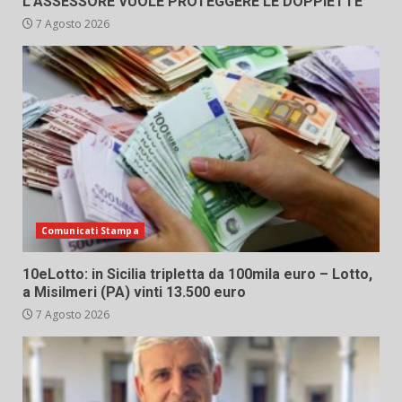
L’ASSESSORE VUOLE PROTEGGERE LE DOPPIETTE”
7 Agosto 2026
Comunicati Stampa
10eLotto: in Sicilia tripletta da 100mila euro – Lotto,
a Misilmeri (PA) vinti 13.500 euro
7 Agosto 2026