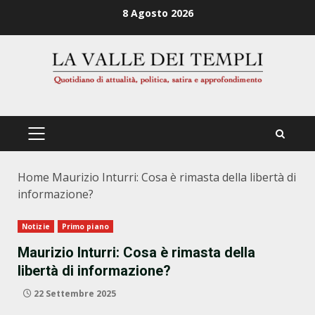
Zum
8 Agosto 2026
Inhalt
springen
PRIMÄRES
MENÜ
Home
Maurizio Inturri: Cosa è rimasta della libertà di
informazione?
Notizie
Primo piano
Maurizio Inturri: Cosa è rimasta della
libertà di informazione?
22 Settembre 2025