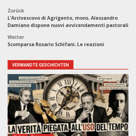
Beitragsnavigation
Zurück
L’Arcivescovo di Agrigento, mons. Alessandro
Damiano dispone nuovi avvicendamenti pastorali
Weiter
Scomparsa Rosario Schifani. Le reazioni
VERWANDTE GESCHICHTEN