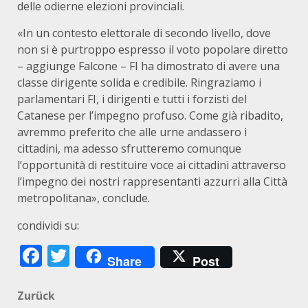
delle odierne elezioni provinciali.
«In un contesto elettorale di secondo livello, dove
non si è purtroppo espresso il voto popolare diretto
– aggiunge Falcone – FI ha dimostrato di avere una
classe dirigente solida e credibile. Ringraziamo i
parlamentari FI, i dirigenti e tutti i forzisti del
Catanese per l’impegno profuso. Come già ribadito,
avremmo preferito che alle urne andassero i
cittadini, ma adesso sfrutteremo comunque
l’opportunità di restituire voce ai cittadini attraverso
l’impegno dei nostri rappresentanti azzurri alla Città
metropolitana», conclude.
condividi su:
Facebook
Twitter
Share
Post
Beitragsnavigation
Zurück