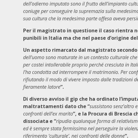
dell’odierno imputato sono il frutto dell’impianto cultu
coniuge per conseguire la supremazia sulla medesima, 
sua cultura che la medesima parte offesa aveva persin
Per il magistrato in questione il caso rientra 
punibili in Italia ma che nel paese d’origine de
Un aspetto rimarcato dal magistrato secondo i
dell’uomo sono maturate in un contesto culturale che s
per costei intollerabile proprio perché cresciuta in It
l’ha condotta ad interrompere il matrimonio. Per con
rifiutando il modo di vivere imposto dalle tradizioni d
fieramente latore
”.
Di diverso avviso il gip che ha ordinato l’impu
maltrattamenti dato che “
sussistono senz’altro e
confronti dell’ex marito
”, e la Procura di Brescia 
dissociata e “
ripudia qualunque forma di relativism
ed è sempre stata fermissima nel perseguire la violen
riferimento ‘culturale’, nei confronti delle donne
“.