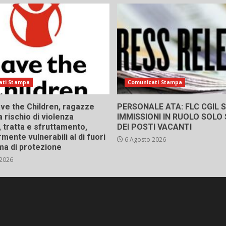
ati Stampa
Comunicati Stampa
ve the Children, ragazze
PERSONALE ATA: FLC CGIL SI
a rischio di violenza
IMMISSIONI IN RUOLO SOLO
 tratta e sfruttamento,
DEI POSTI VACANTI
rmente vulnerabili al di fuori
6 Agosto 2026
ma di protezione
 2026