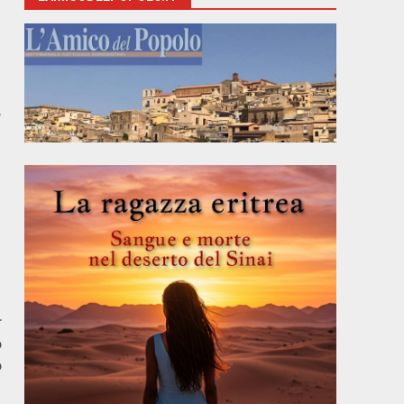
e
r
o
o