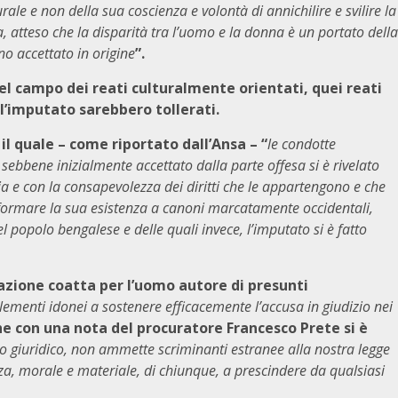
rale e non della sua coscienza e volontà di annichilire e svilire la
atteso che la disparità tra l’uomo e la donna è un portato della
o accettato in origine
”.
nel campo dei reati culturalmente orientati, quei reati
ll’imputato sarebbero tollerati.
l quale – come riportato dall’Ansa – “
le condotte
ebbene inizialmente accettato dalla parte offesa si è rivelato
alia e con la consapevolezza dei diritti che le appartengono e che
formare la sua esistenza a canoni marcatamente occidentali,
el popolo bengalese e delle quali invece, l’imputato si è fatto
tazione coatta per l’uomo autore di presunti
lementi idonei a sostenere efficacemente l’accusa in giudizio nei
che con una nota del procuratore Francesco Prete si è
o giuridico, non ammette scriminanti estranee alla nostra legge
za, morale e materiale, di chiunque, a prescindere da qualsiasi