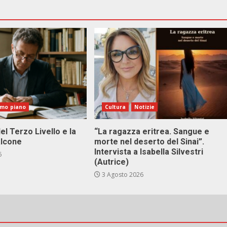
imo piano
Cultura
Notizie
el Terzo Livello e la
“La ragazza eritrea. Sangue e
alcone
morte nel deserto del Sinai”.
Intervista a Isabella Silvestri
6
(Autrice)
3 Agosto 2026