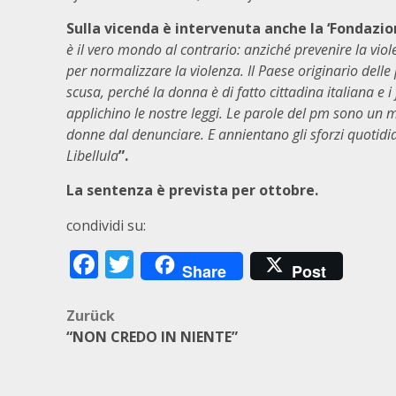
Sulla vicenda è intervenuta anche la ‘Fondazio
è il vero mondo al contrario: anziché prevenire la viol
per normalizzare la violenza. Il Paese originario del
scusa, perché la donna è di fatto cittadina italiana e i
applichino le nostre leggi. Le parole del pm sono un 
donne dal denunciare. E annientano gli sforzi quotidia
Libellula
”.
La sentenza è prevista per ottobre.
condividi su:
Facebook
Twitter
Share
Post
Beitragsnavigation
Zurück
“NON CREDO IN NIENTE”