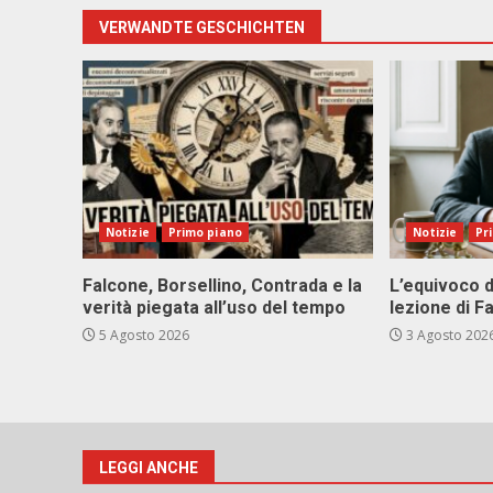
VERWANDTE GESCHICHTEN
Notizie
Primo piano
Notizie
Pr
Falcone, Borsellino, Contrada e la
L’equivoco d
verità piegata all’uso del tempo
lezione di F
5 Agosto 2026
3 Agosto 202
LEGGI ANCHE