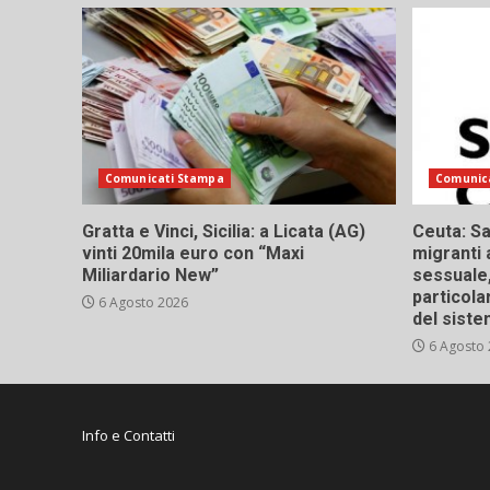
Comunicati Stampa
Comunic
Gratta e Vinci, Sicilia: a Licata (AG)
Ceuta: Sa
vinti 20mila euro con “Maxi
migranti 
Miliardario New”
sessuale,
particola
6 Agosto 2026
del siste
6 Agosto
Info e Contatti